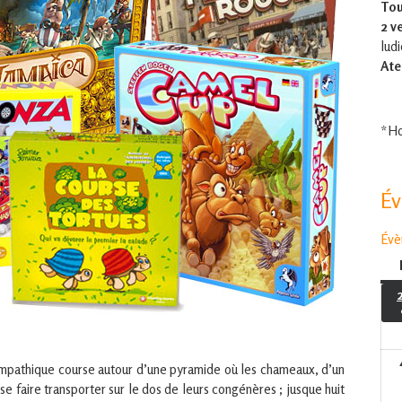
Tou
2 v
lud
Ate
*Ho
É
Évè
ympathique course autour d’une pyramide où les chameaux, d’un
à se faire transporter sur le dos de leurs congénères ; jusque huit