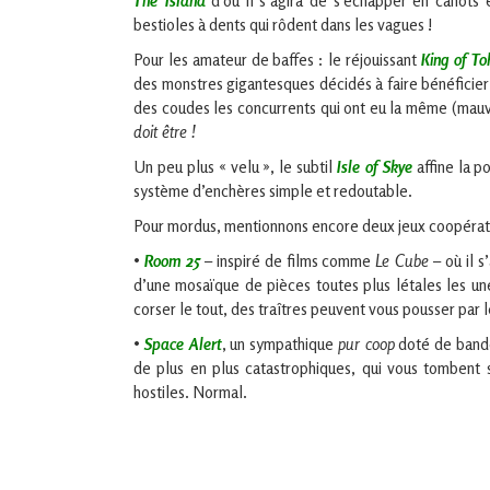
The Island
d’où il s’agira de s’échapper en canots 
bestioles à dents qui rôdent dans les vagues !
Pour les amateur de baffes : le réjouissant
King of To
des monstres gigantesques décidés à faire bénéficier
des coudes les concurrents qui ont eu la même (mauv
doit être !
Un peu plus « velu », le subtil
Isle of Skye
affine la p
système d’enchères simple et redoutable.
Pour mordus, mentionnons encore deux jeux coopératifs
•
Room 25
– inspiré de films comme
Le Cube
– où il s
d’une mosaïque de pièces toutes plus létales les un
corser le tout, des traîtres peuvent vous pousser par 
•
Space Alert
, un sympathique
pur coop
doté de bande
de plus en plus catastrophiques, qui vous tombent 
hostiles. Normal.