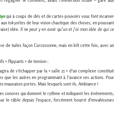
et regagner le continent, avant l’immersion totale – gare aux
kyo
qui à coups de dés et de cartes-pouvoirs vous font incarner
 aux tokyoïtes de leur vision chaotique des choses, en poussant
aise) idée.
Il ne peut y en avoir qu’un et j’ai mon idée de qui ce
ose de tuiles façon
Carcassonne
, mais en kilt cette fois, avec un
 « flippants » de tension :
’agira de s’échapper par la « salle 25 » d’un complexe constitué
es que les autres en programmant à l’avance ses actions. Pour
les mauvaises portes. Mais lesquels sont-ils. Ambiance !
s sonores qui donnent le rythme et indiquent les événements,
sur le râble depuis l’espace, forcément bourré d’envahisseurs