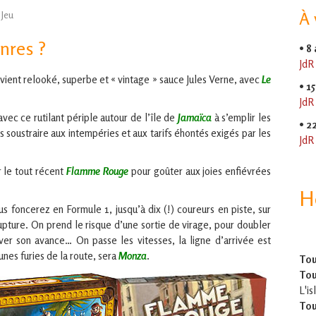
,
Jeu
À 
nres ?
•
8
JdR
vient relooké, superbe et « vintage » sauce Jules Verne, avec
Le
•
15
JdR
avec ce rutilant périple autour de l’île de
Jamaïca
à s’emplir les
•
2
s soustraire aux intempéries et aux tarifs éhontés exigés par les
JdR
r le tout récent
Flamme Rouge
pour goûter aux joies enfiévrées
H
s foncerez en Formule 1, jusqu’à dix (!) coureurs en piste, sur
upture. On prend le risque d’une sortie de virage, pour doubler
ver son avance… On passe les vitesses, la ligne d’arrivée est
nes furies de la route, sera
Monza
.
Tou
Tou
L'is
Tou