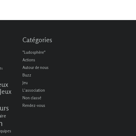
Catégories
"Ludosphère"
Actions
Autour de nous
ts
Buzz
eux
Jeu
Jeux
L'association
Non classé
Rendez-vous
urs
aire
n
quipes