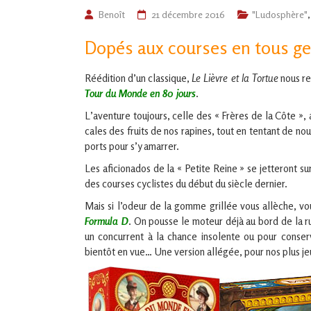
de
Benoît
21 décembre 2016
"Ludosphère"
L'Isle
Dopés aux courses en tous ge
Jourdain
Réédition d’un classique,
Le Lièvre et la Tortue
nous re
Jouons
Tour du Monde en 80 jours
.
ensemble
L’aventure toujours, celle des « Frères de la Côte », 
en
cales des fruits de nos rapines, tout en tentant de nou
Gascogne
toulousaine
ports pour s’y amarrer.
!
Les aficionados de la « Petite Reine » se jetteront su
des courses cyclistes du début du siècle dernier.
Mais si l’odeur de la gomme grillée vous allèche, vou
Formula D
. On pousse le moteur déjà au bord de la r
un concurrent à la chance insolente ou pour conser
bientôt en vue… Une version allégée, pour nos plus jeu