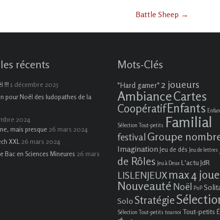
Battle Sheep
→
cles récents
Mots-Clés
2 joueurs
1 décembre 2025
 !!!
"Hard gamer"
Ambiance
Cartes
on pour Noël des ludopathes de la
Enfants
Coopératif
Enfan
Familial
embre 2024
Sélection Tout-petits
26 mars 2024
ne, mais presque
Groupe nombr
festival
26 mars 2024
ech XXL
Imagination
Jeu de dés
Jeu de lettres
26 mars
e Bac en Sciences Mineures
de Rôles
L'actu JdR
Jeu à Deux
max 4 joue
LISLENJEUX
Nouveauté
Noël
Solit
PnP
Sélectio
Stratégie
Solo
Tout-petits
É
Sélection Tout-petits
tournoi