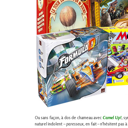
Ou sans façon, à dos de chameau avec
Camel Up!
, s
naturel indolent –
paresseux
, en fait – n’hésitent pas 