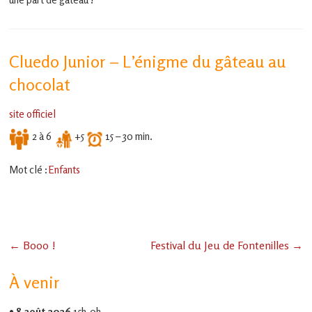
Cluedo Junior – L’énigme du gâteau au
chocolat
site officiel
2 à 6
+5
15 – 30 min.
Mot clé :
Enfants
←
Booo !
Festival du Jeu de Fontenilles
→
À venir
•
8 août 2026
15h-0h