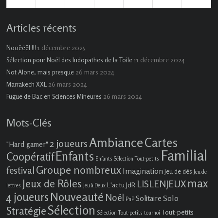
2026
2026
2026
2026
2026
2026
2026
évènement)
évènements)
évènements)
évènements)
Articles récents
1 décembre 2025
Nooëëël !!!
11 décembre 2024
Sélection pour Noël des ludopathes de la Toile
26 mars 2024
Not Alone, mais presque
26 mars 2024
Marrakech XXL
26 mars 2024
Fugue de Bac en Sciences Mineures
Mots-Clés
Ambiance
Cartes
2 joueurs
"Hard gamer"
Familial
Enfants
Coopératif
Enfants Sélection Tout-petits
Groupe nombreux
festival
Imagination
Jeu de dés
Jeu de
max
Jeux de Rôles
LISLENJEUX
L'actu JdR
lettres
Jeu à Deux
4 joueurs
Nouveauté
Noël
Solo
Solitaire
PnP
Sélection
Stratégie
Tout-petits
Sélection Tout-petits
tournoi