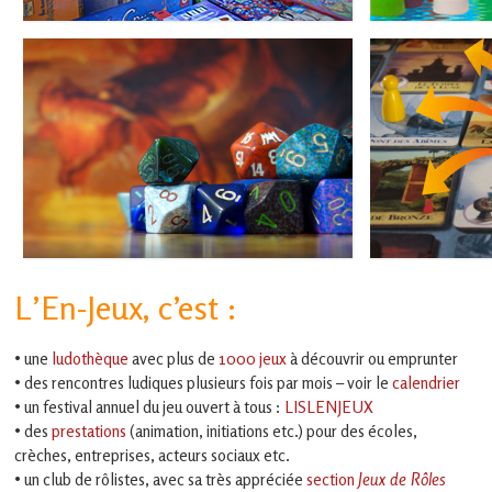
en
Gascogne
toulousaine
!
EN SAVOIR +
ludiques 
L’En-Jeux, c’est :
EN SAVOIR +
• une
ludothèque
avec plus de
1000 jeux
à découvrir ou emprunter
• des rencontres ludiques plusieurs fois par mois – voir le
calendrier
• un festival annuel du jeu ouvert à tous :
LISLENJEUX
• des
prestations
(animation, initiations etc.) pour des écoles,
crèches, entreprises, acteurs sociaux etc.
• un club de rôlistes, avec sa très appréciée
section
Jeux de Rôles