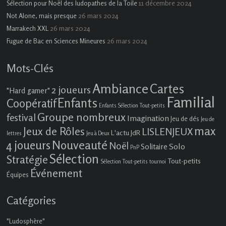
11 décembre 2024
Sélection pour Noël des ludopathes de la Toile
26 mars 2024
Not Alone, mais presque
26 mars 2024
Marrakech XXL
26 mars 2024
Fugue de Bac en Sciences Mineures
Mots-Clés
Ambiance
Cartes
2 joueurs
"Hard gamer"
Familial
Enfants
Coopératif
Enfants Sélection Tout-petits
Groupe nombreux
festival
Imagination
Jeu de dés
Jeu de
max
Jeux de Rôles
LISLENJEUX
L'actu JdR
lettres
Jeu à Deux
4 joueurs
Nouveauté
Noël
Solo
Solitaire
PnP
Sélection
Stratégie
Tout-petits
Sélection Tout-petits
tournoi
Événement
Équipes
Catégories
"Ludosphère"