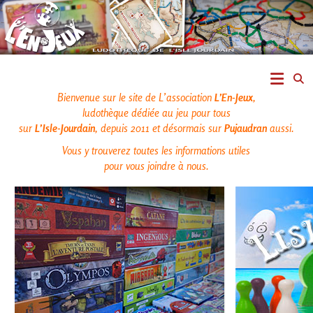
Skip
to
content
L'En-
Jeux
Bienvenue sur le site de L’association
L’En-Jeux
,
ludothèque dédiée au jeu pour tous
–
sur
L’Isle-Jourdain
, depuis 2011 et désormais sur
Pujaudran
aussi.
Vous y trouverez toutes les informations utiles
ludothèque
pour vous joindre à nous.
de
L'Isle
Jourdain
Jouons
ensemble