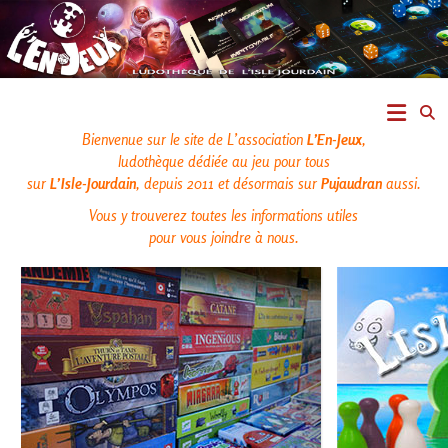
Skip
to
content
L'En-
Jeux
Bienvenue sur le site de L’association
L’En-Jeux
,
ludothèque dédiée au jeu pour tous
–
sur
L’Isle-Jourdain
, depuis 2011 et désormais sur
Pujaudran
aussi.
Vous y trouverez toutes les informations utiles
ludothèque
pour vous joindre à nous.
de
L'Isle
Jourdain
Jouons
ensemble