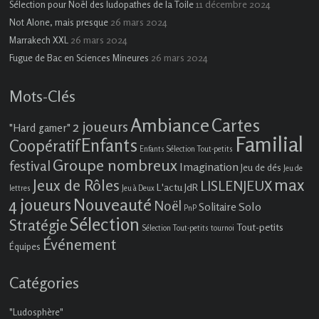
11 décembre 2024
Sélection pour Noël des ludopathes de la Toile
26 mars 2024
Not Alone, mais presque
26 mars 2024
Marrakech XXL
26 mars 2024
Fugue de Bac en Sciences Mineures
Mots-Clés
Ambiance
Cartes
2 joueurs
"Hard gamer"
Familial
Enfants
Coopératif
Enfants Sélection Tout-petits
Groupe nombreux
festival
Imagination
Jeu de dés
Jeu de
max
Jeux de Rôles
LISLENJEUX
L'actu JdR
lettres
Jeu à Deux
4 joueurs
Nouveauté
Noël
Solo
Solitaire
PnP
Sélection
Stratégie
Tout-petits
Sélection Tout-petits
tournoi
Événement
Équipes
Catégories
"Ludosphère"