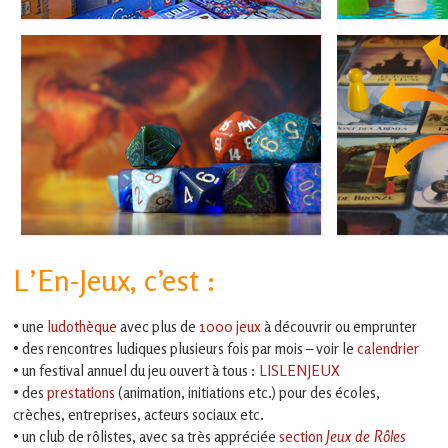
en
Gascogne
toulousaine
!
EN SAVOIR +
ludiques 
L’En-Jeux, c’est :
EN SAVOIR +
• une
ludothèque
avec plus de
1000 jeux
à découvrir ou emprunter
• des rencontres ludiques plusieurs fois par mois – voir le
calendrier
• un festival annuel du jeu ouvert à tous :
LISLENJEUX
• des
prestations
(animation, initiations etc.) pour des écoles,
crèches, entreprises, acteurs sociaux etc.
• un club de rôlistes, avec sa très appréciée
section
Jeux de Rôles