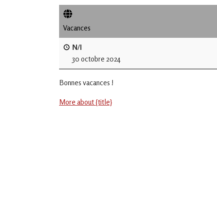
de
L'Isle
Vacances
Jourdain
N/I
30 octobre 2024
Jouons
ensemble
Bonnes vacances !
en
Gascogne
toulousaine
More about {title}
!