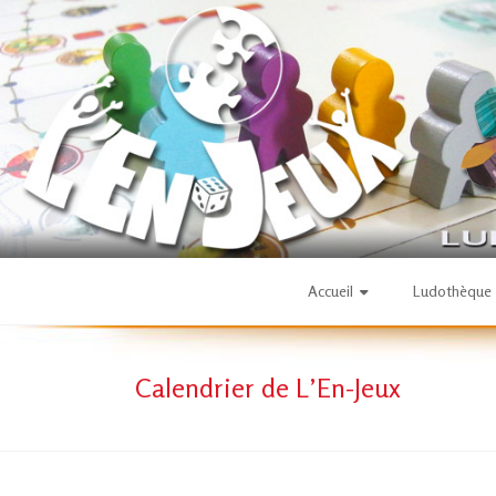
Skip
to
content
L'En-
Accueil
Ludothèque
Jeux
Calendrier de L’En-Jeux
–
ludothèque