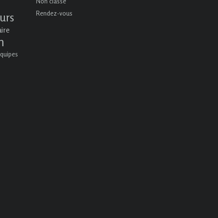
Non classé
Rendez-vous
urs
aire
n
quipes