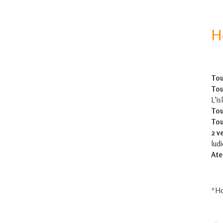
H
Tou
Tou
L'is
Tou
Tou
2 v
lud
Ate
*Ho