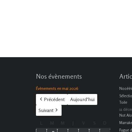
Nos évènements
Arti
Évènements en mai 2026
Nooëëël
Sélecti
Précédent
Aujourd’hui
Toile
11 déc
Suivant
Not Alo
L
lundi
M
mardi
M
mercredi
J
jeudi
V
vendredi
S
samedi
D
dimanche
Marrak
Fugue d