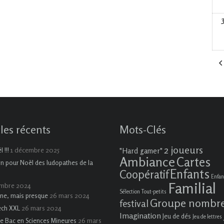
cles récents
Mots-Clés
2 joueurs
1 décembre 2025
 !!!
"Hard gamer"
Ambiance
Cartes
on pour Noël des ludopathes de la
Enfants
Coopératif
Enfan
Familial
embre 2024
Sélection Tout-petits
26 mars 2024
ne, mais presque
Groupe nombr
festival
26 mars 2024
ech XXL
Imagination
Jeu de dés
Jeu de lettres
26 mars
e Bac en Sciences Mineures