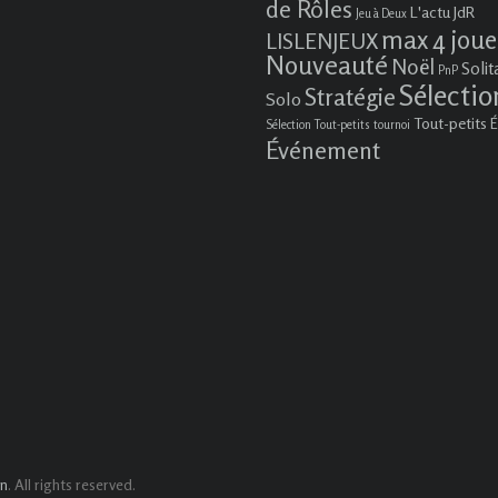
de Rôles
L'actu JdR
Jeu à Deux
max 4 joue
LISLENJEUX
Nouveauté
Noël
Solit
PnP
Sélectio
Stratégie
Solo
Tout-petits
É
Sélection Tout-petits
tournoi
Événement
. All rights reserved.
in