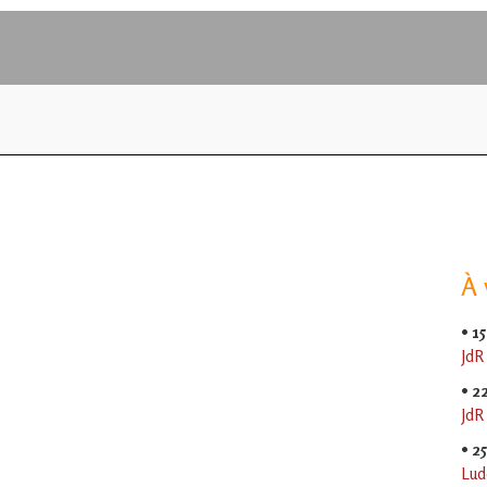
À 
•
15
JdR
•
2
JdR
•
2
Lud