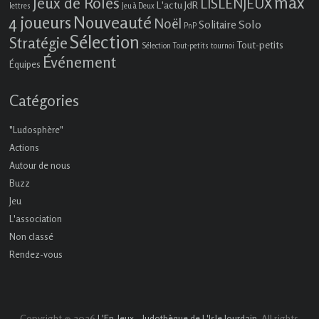
max
Jeux de Rôles
LISLENJEUX
L'actu JdR
lettres
Jeu à Deux
4 joueurs
Nouveauté
Noël
Solo
Solitaire
PnP
Sélection
Stratégie
Tout-petits
Sélection Tout-petits
tournoi
Événement
Équipes
Catégories
"Ludosphère"
Actions
Autour de nous
Buzz
Jeu
L'association
Non classé
Rendez-vous
Copyright © 2026
. All rights
L'En-Jeux – ludothèque de L'Isle Jourdain