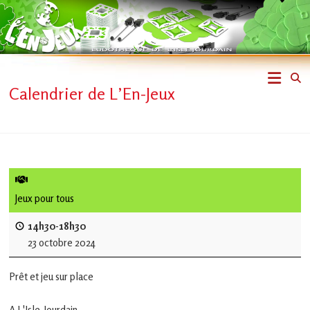
Skip
to
content
L'En-
Calendrier de L’En-Jeux
Jeux
–
ludothèque
de
Jeux pour tous
L'Isle
14h30-18h30
23 octobre 2024
Jourdain
Prêt et jeu sur place
Jouons
ensemble
A L'Isle-Jourdain