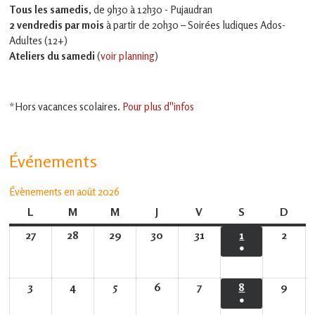
Tous les samedis
, de 9h30 à 12h30 - Pujaudran
2 vendredis par mois
à partir de 20h30 – Soirées ludiques Ados-
Adultes (12+)
Ateliers du samedi
(
voir planning
)
*Hors vacances scolaires.
Pour plus d''infos
Événements
Évènements en août 2026
L
lundi
M
mardi
M
mercredi
J
jeudi
V
vendredi
S
samedi
D
dima
27
27
28
28
29
29
30
30
31
31
1
1
2
2
●
juillet
juillet
juillet
juillet
juillet
août
août
(1
2026
2026
2026
2026
2026
2026
2026
évènement)
3
3
4
4
5
5
6
6
7
7
8
8
9
9
●
août
août
août
août
août
août
août