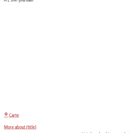
en
Gascogne
toulousaine
!
Centre
Carte
Social
More about {title}
-