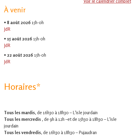
Voir le calendrier complet
EVS
À venir
Jean
Jaurès
•
8 août 2026
15h-0h
JdR
•
15 août 2026
15h-0h
JdR
•
22 août 2026
15h-0h
JdR
Horaires*
Tous les mardis,
de 16h30 à 18h30 – L'isle jourdain
Tous les mercredis ,
de 9h à 12h –et
de 15h30 à 18h30 – L'isle
jourdain
Tous les vendredis
, de 16h30 à 18h30 – Pujaudran