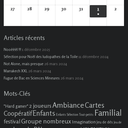
2026
2026
2026
2026
2026
2026
202
évènement)
27
27
28
28
29
29
30
30
31
31
1
1
2
2
●
juillet
juillet
juillet
juillet
juillet
août
août
(1
2026
2026
2026
2026
2026
2026
2026
évènement)
Articles récents
1 décembre 2025
Nooëëël !!!
11 décembre 2024
Sélection pour Noël des ludopathes de la Toile
26 mars 2024
Not Alone, mais presque
26 mars 2024
Marrakech XXL
26 mars 2024
Fugue de Bac en Sciences Mineures
Mots-Clés
Ambiance
Cartes
2 joueurs
"Hard gamer"
Familial
Enfants
Coopératif
Enfants Sélection Tout-petits
Groupe nombreux
festival
Imagination
Jeu de dés
Jeu de