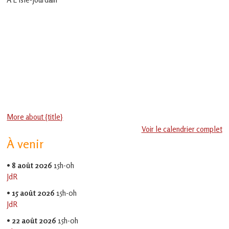
en
Gascogne
toulousaine
!
More about {title}
Voir le calendrier complet
À venir
•
8 août 2026
15h-0h
JdR
•
15 août 2026
15h-0h
JdR
•
22 août 2026
15h-0h