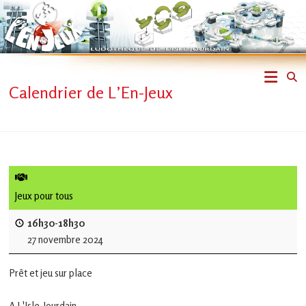
Skip
to
content
L'En-
Calendrier de L’En-Jeux
Jeux
–
ludothèque
de
Jeux pour tous
L'Isle
16h30-18h30
27 novembre 2024
Jourdain
Prêt et jeu sur place
Jouons
ensemble
A L'Isle-Jourdain