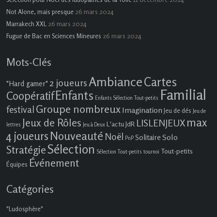
26 mars 2024
Not Alone, mais presque
26 mars 2024
Marrakech XXL
26 mars 2024
Fugue de Bac en Sciences Mineures
Mots-Clés
Ambiance
Cartes
2 joueurs
"Hard gamer"
Familial
Enfants
Coopératif
Enfants Sélection Tout-petits
Groupe nombreux
festival
Imagination
Jeu de dés
Jeu de
max
Jeux de Rôles
LISLENJEUX
L'actu JdR
lettres
Jeu à Deux
4 joueurs
Nouveauté
Noël
Solo
Solitaire
PnP
Sélection
Stratégie
Tout-petits
Sélection Tout-petits
tournoi
Événement
Équipes
Catégories
"Ludosphère"