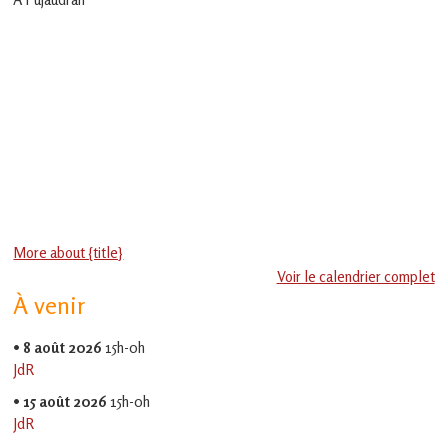
en
Gascogne
toulousaine
!
More about {title}
Voir le calendrier complet
À venir
•
8 août 2026
15h-0h
JdR
•
15 août 2026
15h-0h
JdR