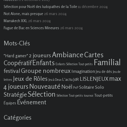
11 décembre 2024
Sélection pour Noël des ludopathes de la Toile
26 mars 2024
Not Alone, mais presque
26 mars 2024
Marrakech XXL
26 mars 2024
Fugue de Bac en Sciences Mineures
Mots-Clés
Ambiance
Cartes
2 joueurs
"Hard gamer"
Familial
Enfants
Coopératif
Enfants Sélection Tout-petits
Groupe nombreux
festival
Imagination
Jeu de dés
Jeu de
max
Jeux de Rôles
LISLENJEUX
L'actu JdR
lettres
Jeu à Deux
4 joueurs
Nouveauté
Noël
Solo
Solitaire
PnP
Sélection
Stratégie
Tout-petits
Sélection Tout-petits
tournoi
Événement
Équipes
Catégories