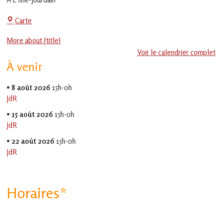
en
Gascogne
Centre
Carte
toulousaine
!
Social
More about {title}
-
Voir le calendrier complet
EVS
À venir
Jean
Jaurès
•
8 août 2026
15h-0h
JdR
•
15 août 2026
15h-0h
JdR
•
22 août 2026
15h-0h
JdR
Horaires*