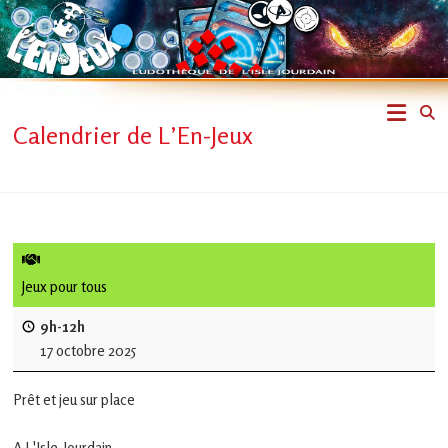
Skip
to
content
L'En-
Calendrier de L’En-Jeux
Jeux
–
ludothèque
de
Jeux pour tous
L'Isle
9h-12h
17 octobre 2025
Jourdain
Prêt et jeu sur place
Jouons
ensemble
A L'Isle-Jourdain