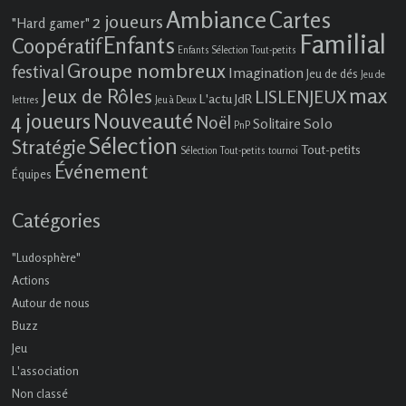
Ambiance
Cartes
2 joueurs
"Hard gamer"
Familial
Enfants
Coopératif
Enfants Sélection Tout-petits
Groupe nombreux
festival
Imagination
Jeu de dés
Jeu de
max
Jeux de Rôles
LISLENJEUX
L'actu JdR
lettres
Jeu à Deux
4 joueurs
Nouveauté
Noël
Solo
Solitaire
PnP
Sélection
Stratégie
Tout-petits
Sélection Tout-petits
tournoi
Événement
Équipes
Catégories
"Ludosphère"
Actions
Autour de nous
Buzz
Jeu
L'association
Non classé