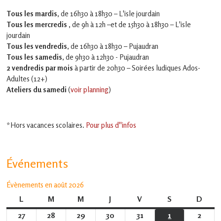
Tous les mardis,
de 16h30 à 18h30 – L'isle jourdain
Tous les mercredis ,
de 9h à 12h –et
de 15h30 à 18h30 – L'isle
jourdain
Tous les vendredis
, de 16h30 à 18h30 – Pujaudran
Tous les samedis
, de 9h30 à 12h30 - Pujaudran
2 vendredis par mois
à partir de 20h30 – Soirées ludiques Ados-
Adultes (12+)
Ateliers du samedi
(
voir planning
)
*Hors vacances scolaires.
Pour plus d''infos
Événements
Évènements en août 2026
L
lundi
M
mardi
M
mercredi
J
jeudi
V
vendredi
S
samedi
D
dima
27
27
28
28
29
29
30
30
31
31
1
1
2
2