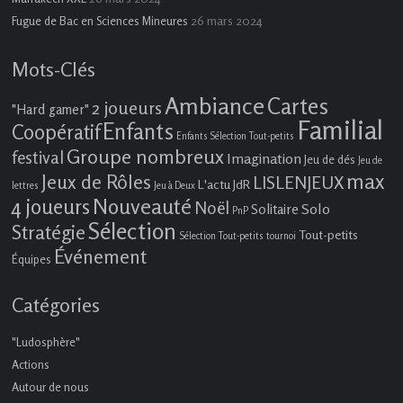
26 mars 2024
Fugue de Bac en Sciences Mineures
Mots-Clés
Ambiance
Cartes
2 joueurs
"Hard gamer"
Familial
Enfants
Coopératif
Enfants Sélection Tout-petits
Groupe nombreux
festival
Imagination
Jeu de dés
Jeu de
max
Jeux de Rôles
LISLENJEUX
L'actu JdR
lettres
Jeu à Deux
4 joueurs
Nouveauté
Noël
Solo
Solitaire
PnP
Sélection
Stratégie
Tout-petits
Sélection Tout-petits
tournoi
Événement
Équipes
Catégories
"Ludosphère"
Actions
Autour de nous