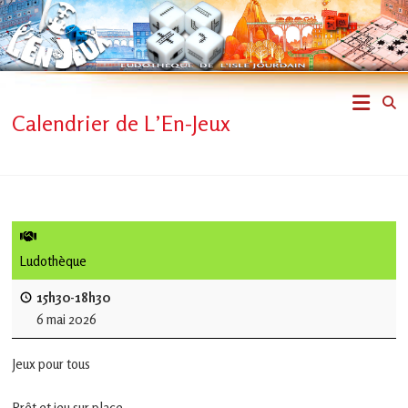
Skip
to
content
L'En-
Calendrier de L’En-Jeux
Jeux
–
ludothèque
de
Ludothèque
L'Isle
15h30-18h30
6 mai 2026
Jourdain
Jeux pour tous
Jouons
ensemble
Prêt et jeu sur place