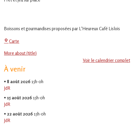
en
Gascogne
toulousaine
!
Boissons et gourmandises proposées par L'Heureux Café Lislois
La
Carte
Jeu-
More about {title}
Thé
Voir le calendrier complet
À venir
•
8 août 2026
15h-0h
JdR
•
15 août 2026
15h-0h
JdR
•
22 août 2026
15h-0h
JdR