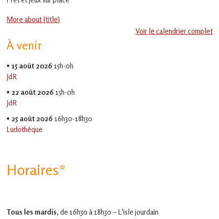
en
Gascogne
More about {title}
toulousaine
!
Voir le calendrier complet
À venir
•
15 août 2026
15h-0h
JdR
•
22 août 2026
15h-0h
JdR
•
25 août 2026
16h30-18h30
Ludothèque
Horaires*
Tous les mardis,
de 16h30 à 18h30 – L'isle jourdain