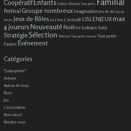
Familial
Enfants
Coopératif
Enfants Sélection Tout-petits
Groupe nombreux
festival
Imagination
Jeu de dés
Jeu de
max
Jeux de Rôles
LISLENJEUX
L'actu JdR
lettres
Jeu à Deux
4 joueurs
Nouveauté
Noël
Solo
Solitaire
PnP
Sélection
Stratégie
Tout-petits
Sélection Tout-petits
tournoi
Événement
Équipes
Catégories
"Ludosphère"
Actions
Autour de nous
Buzz
Jeu
L'association
Non classé
Rendez-vous