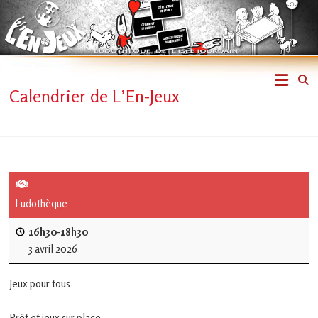
Skip
to
content
L'En-
Calendrier de L’En-Jeux
Jeux
–
ludothèque
de
Ludothèque
L'Isle
16h30-18h30
3 avril 2026
Jourdain
Jeux pour tous
Jouons
ensemble
Prêt et jeux sur place