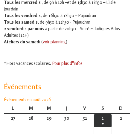
Tous les mercredis ,
de 9h à 12h –et
de 15h30 à 18h30 – L'isle
jourdain
Tous les vendredis
, de 16h30 à 18h30 – Pujaudran
Tous les samedis
, de 9h30 à 12h30 - Pujaudran
2 vendredis par mois
à partir de 20h30 – Soirées ludiques Ados-
Adultes (12+)
Ateliers du samedi
(
voir planning
)
*Hors vacances scolaires.
Pour plus d''infos
Événements
Évènements en août 2026
L
lundi
M
mardi
M
mercredi
J
jeudi
V
vendredi
S
samedi
D
dima
27
27
28
28
29
29
30
30
31
31
1
1
2
2
●
juillet
juillet
juillet
juillet
juillet
août
août
(1
2026
2026
2026
2026
2026
2026
2026