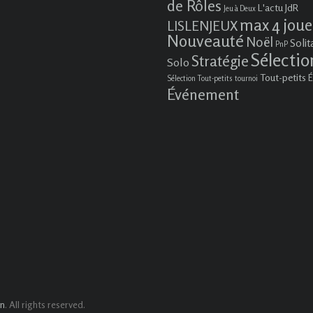
de Rôles
L'actu JdR
Jeu à Deux
max 4 joue
LISLENJEUX
Nouveauté
Noël
Solit
PnP
Sélectio
Stratégie
Solo
Tout-petits
É
Sélection Tout-petits
tournoi
Événement
. All rights reserved.
in