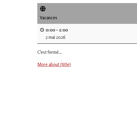
de
L'Isle
Vacances
Jourdain
0:00
–
1:00
2 mai 2026
Jouons
ensemble
C'est fermé...
en
Gascogne
toulousaine
More about {title}
!