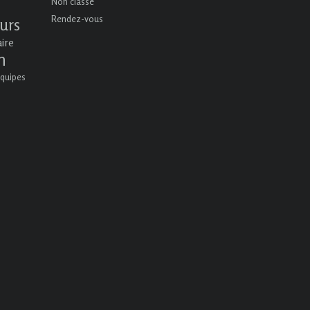
Non classé
Rendez-vous
urs
aire
n
quipes