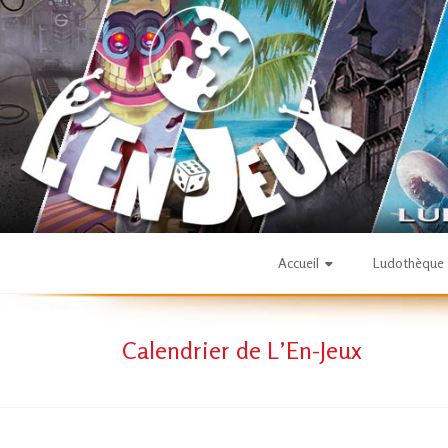
Skip
to
content
L'En-
Accueil
Ludothèque
Jeux
Calendrier de L’En-Jeux
–
ludothèque