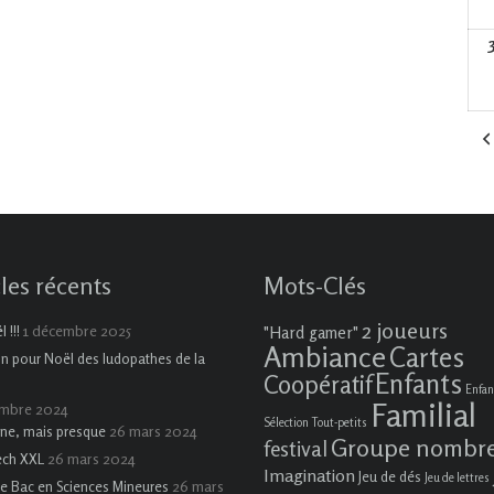
cles récents
Mots-Clés
2 joueurs
1 décembre 2025
 !!!
"Hard gamer"
Ambiance
Cartes
on pour Noël des ludopathes de la
Enfants
Coopératif
Enfan
Familial
embre 2024
Sélection Tout-petits
26 mars 2024
ne, mais presque
Groupe nombr
festival
26 mars 2024
ech XXL
Imagination
Jeu de dés
Jeu de lettres
26 mars
e Bac en Sciences Mineures