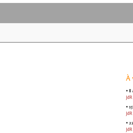
À 
•
8
JdR
•
15
JdR
•
2
JdR