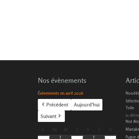
Nos évènements
Arti
Évènements en avril 2026
Nooëëël
Sélecti
Précédent
Aujourd’hui
Toile
11 déc
Suivant
Not Alo
L
lundi
M
mardi
M
mercredi
J
jeudi
V
vendredi
S
samedi
D
dimanche
Marrak
Fugue d