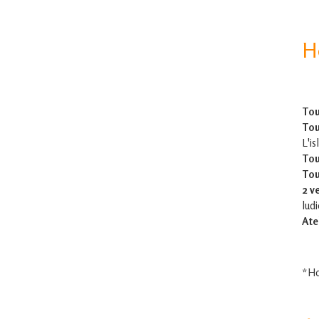
H
Tou
Tou
L'is
Tou
Tou
2 v
lud
Ate
*Ho