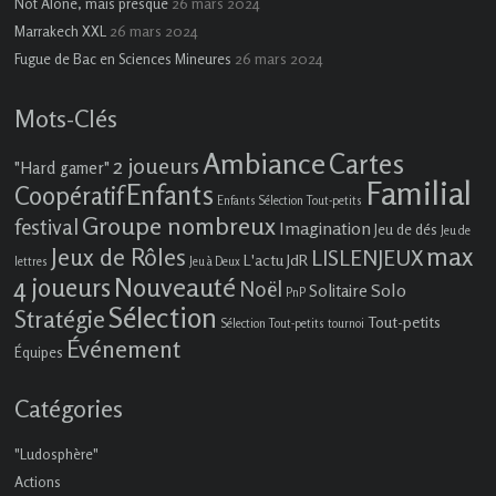
26 mars 2024
Not Alone, mais presque
26 mars 2024
Marrakech XXL
26 mars 2024
Fugue de Bac en Sciences Mineures
Mots-Clés
Ambiance
Cartes
2 joueurs
"Hard gamer"
Familial
Enfants
Coopératif
Enfants Sélection Tout-petits
Groupe nombreux
festival
Imagination
Jeu de dés
Jeu de
max
Jeux de Rôles
LISLENJEUX
L'actu JdR
lettres
Jeu à Deux
4 joueurs
Nouveauté
Noël
Solo
Solitaire
PnP
Sélection
Stratégie
Tout-petits
Sélection Tout-petits
tournoi
Événement
Équipes
Catégories
"Ludosphère"
Actions