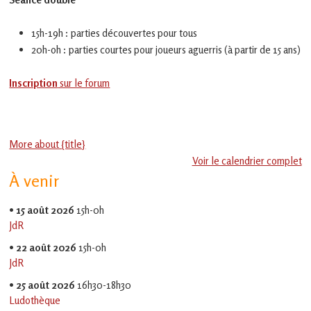
en
Gascogne
toulousaine
15h-19h : parties découvertes pour tous
!
20h-oh : parties courtes pour joueurs aguerris (à partir de 15 ans)
Inscription
sur le forum
More about {title}
Voir le calendrier complet
À venir
•
15 août 2026
15h-0h
JdR
•
22 août 2026
15h-0h
JdR
•
25 août 2026
16h30-18h30
Ludothèque