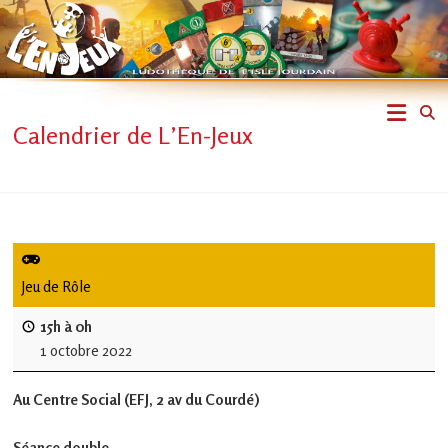
Skip
to
content
L'En-
Calendrier de L’En-Jeux
Jeux
–
ludothèque
de
Jeu de Rôle
L'Isle
15h à 0h
1 octobre 2022
Jourdain
Au Centre Social (EFJ, 2 av du Courdé)
Jouons
ensemble
Séance double