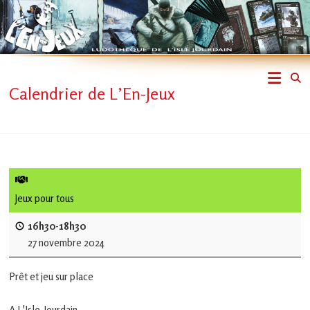
Skip
to
content
L'En-
Calendrier de L’En-Jeux
Jeux
–
ludothèque
de
Jeux pour tous
L'Isle
16h30-18h30
27 novembre 2024
Jourdain
Prêt et jeu sur place
Jouons
ensemble
A L'Isle-Jourdain