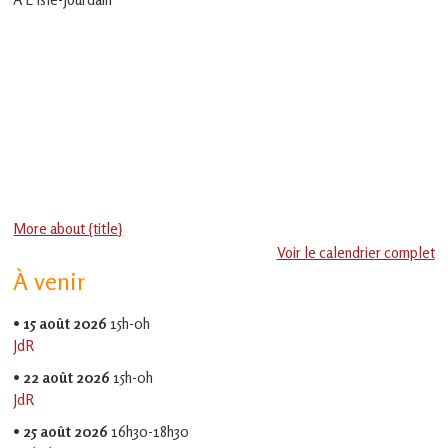
en
Gascogne
toulousaine
!
More about {title}
Voir le calendrier complet
À venir
•
15 août 2026
15h-0h
JdR
•
22 août 2026
15h-0h
JdR
•
25 août 2026
16h30-18h30