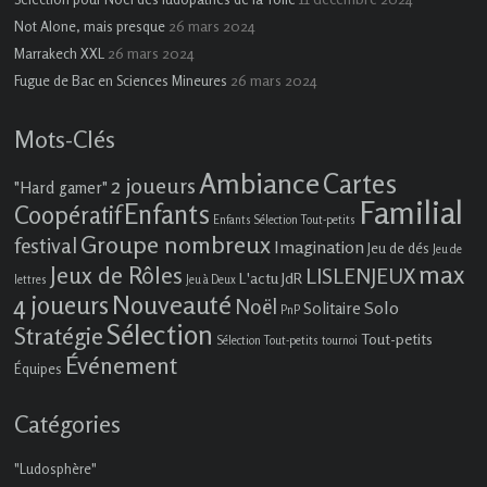
26 mars 2024
Not Alone, mais presque
26 mars 2024
Marrakech XXL
26 mars 2024
Fugue de Bac en Sciences Mineures
Mots-Clés
Ambiance
Cartes
2 joueurs
"Hard gamer"
Familial
Enfants
Coopératif
Enfants Sélection Tout-petits
Groupe nombreux
festival
Imagination
Jeu de dés
Jeu de
max
Jeux de Rôles
LISLENJEUX
L'actu JdR
lettres
Jeu à Deux
4 joueurs
Nouveauté
Noël
Solo
Solitaire
PnP
Sélection
Stratégie
Tout-petits
Sélection Tout-petits
tournoi
Événement
Équipes
Catégories
"Ludosphère"