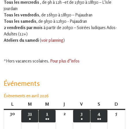
Tous les mercredis ,
de 9h à 12h –et
de 15h30 à 18h30 – L'isle
jourdain
Tous les vendredis
, de 16h30 à 18h30 – Pujaudran
Tous les samedis
, de 9h30 à 12h30 - Pujaudran
2 vendredis par mois
à partir de 20h30 – Soirées ludiques Ados-
Adultes (12+)
Ateliers du samedi
(
voir planning
)
*Hors vacances scolaires.
Pour plus d''infos
Événements
Évènements en avril 2026
L
lundi
M
mardi
M
mercredi
J
jeudi
V
vendredi
S
samedi
D
dima
30
30
31
31
1
1
2
2
3
3
4
4
5
5
●
●●
●
●●
mars
mars
avril
avril
avril
avril
avril
(1
(2
(1
(2
2026
2026
2026
2026
2026
2026
2026