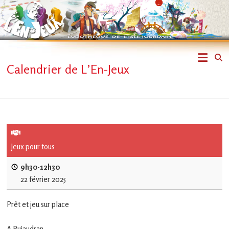
Skip
to
content
L'En-
Calendrier de L’En-Jeux
Jeux
–
ludothèque
de
Jeux pour tous
L'Isle
9h30-12h30
22 février 2025
Jourdain
Prêt et jeu sur place
Jouons
ensemble
A Pujaudran