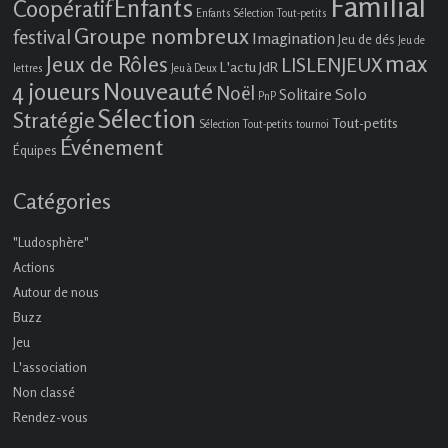
Familial
Enfants
Coopératif
Enfants Sélection Tout-petits
Groupe nombreux
festival
Imagination
Jeu de dés
Jeu de
max
Jeux de Rôles
LISLENJEUX
L'actu JdR
lettres
Jeu à Deux
4 joueurs
Nouveauté
Noël
Solo
Solitaire
PnP
Sélection
Stratégie
Tout-petits
Sélection Tout-petits
tournoi
Événement
Équipes
Catégories
"Ludosphère"
Actions
Autour de nous
Buzz
Jeu
L'association
Non classé
Rendez-vous