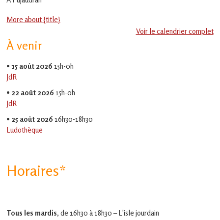
en
Gascogne
More about {title}
toulousaine
!
Voir le calendrier complet
À venir
•
15 août 2026
15h-0h
JdR
•
22 août 2026
15h-0h
JdR
•
25 août 2026
16h30-18h30
Ludothèque
Horaires*
Tous les mardis,
de 16h30 à 18h30 – L'isle jourdain