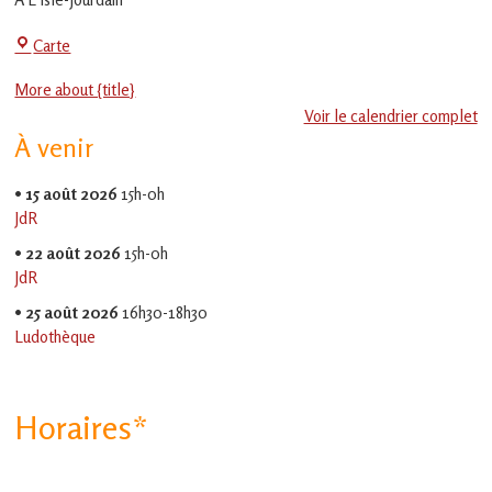
en
Gascogne
Centre
Carte
toulousaine
!
Social
More about {title}
-
Voir le calendrier complet
EVS
À venir
Jean
Jaurès
•
15 août 2026
15h-0h
JdR
•
22 août 2026
15h-0h
JdR
•
25 août 2026
16h30-18h30
Ludothèque
Horaires*