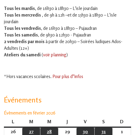
Tous les mardis,
de 16h30 à 18h30 – L'isle jourdain
Tous les mercredis ,
de 9h à 12h –et
de 15h30 à 18h30 – L'isle
jourdain
Tous les vendredis
, de 16h30 à 18h30 – Pujaudran
Tous les samedis
, de 9h30 à 12h30 - Pujaudran
2 vendredis par mois
à partir de 20h30 – Soirées ludiques Ados-
Adultes (12+)
Ateliers du samedi
(
voir planning
)
*Hors vacances scolaires.
Pour plus d''infos
Événements
Évènements en février 2026
L
lundi
M
mardi
M
mercredi
J
jeudi
V
vendredi
S
samedi
D
dima
26
26
27
27
28
28
29
29
30
30
31
31
1
1