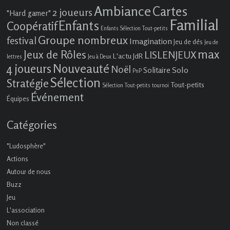
Ambiance
Cartes
2 joueurs
"Hard gamer"
Familial
Enfants
Coopératif
Enfants Sélection Tout-petits
Groupe nombreux
festival
Imagination
Jeu de dés
Jeu de
max
Jeux de Rôles
LISLENJEUX
L'actu JdR
lettres
Jeu à Deux
4 joueurs
Nouveauté
Noël
Solo
Solitaire
PnP
Sélection
Stratégie
Tout-petits
Sélection Tout-petits
tournoi
Événement
Équipes
Catégories
"Ludosphère"
Actions
Autour de nous
Buzz
Jeu
L'association
Non classé