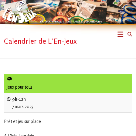
Skip
to
content
L'En-
Calendrier de L’En-Jeux
Jeux
–
ludothèque
de
Jeux pour tous
L'Isle
9h-12h
7 mars 2025
Jourdain
Prêt et jeu sur place
Jouons
ensemble
A L'Isle-Jourdain