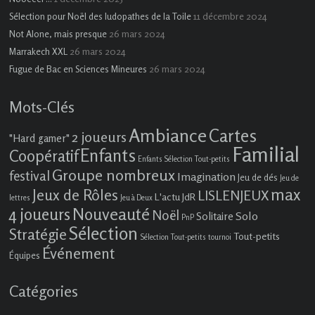
11 décembre 2024
Sélection pour Noël des ludopathes de la Toile
26 mars 2024
Not Alone, mais presque
26 mars 2024
Marrakech XXL
26 mars 2024
Fugue de Bac en Sciences Mineures
Mots-Clés
Ambiance
Cartes
2 joueurs
"Hard gamer"
Familial
Enfants
Coopératif
Enfants Sélection Tout-petits
Groupe nombreux
festival
Imagination
Jeu de dés
Jeu de
max
Jeux de Rôles
LISLENJEUX
L'actu JdR
lettres
Jeu à Deux
4 joueurs
Nouveauté
Noël
Solo
Solitaire
PnP
Sélection
Stratégie
Tout-petits
Sélection Tout-petits
tournoi
Événement
Équipes
Catégories