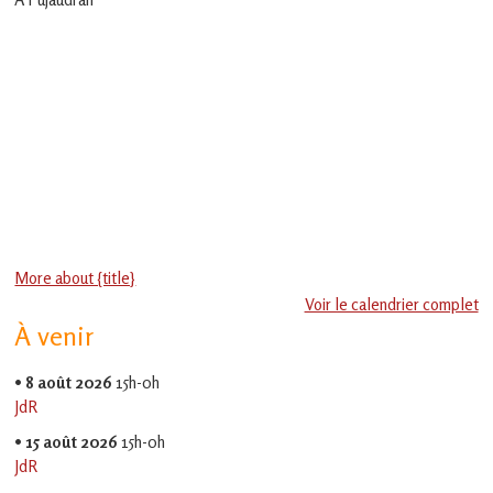
en
Gascogne
toulousaine
!
More about {title}
Voir le calendrier complet
À venir
•
8 août 2026
15h-0h
JdR
•
15 août 2026
15h-0h
JdR