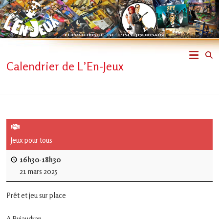
Skip
to
content
L'En-
Calendrier de L’En-Jeux
Jeux
–
ludothèque
de
Jeux pour tous
L'Isle
16h30-18h30
21 mars 2025
Jourdain
Prêt et jeu sur place
Jouons
ensemble
A Pujaudran