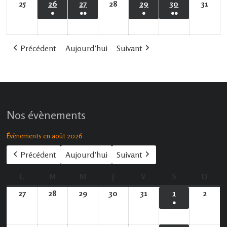
évènement)
évènements)
évènements)
évènements)
25
25
26
26
27
27
28
28
29
29
30
30
31
31
●
●●
●
●●
mai
mai
mai
mai
mai
mai
mai
(1
(2
(1
(2
2026
2026
2026
2026
2026
2026
2026
évènement)
évènements)
évènement)
évènements)
Précédent
Aujourd’hui
Suivant
Nos évènements
Évènements en août 2026
Précédent
Aujourd’hui
Suivant
L
lundi
M
mardi
M
mercredi
J
jeudi
V
vendredi
S
samedi
D
dima
27
27
28
28
29
29
30
30
31
31
1
1
2
2
●
juillet
juillet
juillet
juillet
juillet
août
août
(1
2026
2026
2026
2026
2026
2026
2026