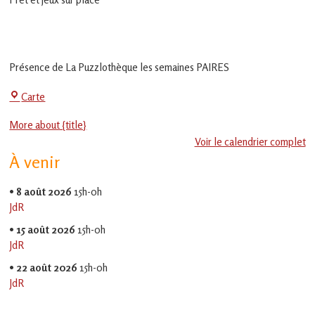
en
Gascogne
toulousaine
!
Présence de La Puzzlothèque les semaines PAIRES
La
Carte
Jeu-
More about {title}
Thé
Voir le calendrier complet
À venir
•
8 août 2026
15h-0h
JdR
•
15 août 2026
15h-0h
JdR
•
22 août 2026
15h-0h
JdR