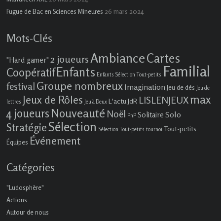
26 mars 2024
Fugue de Bac en Sciences Mineures
Mots-Clés
Ambiance
Cartes
2 joueurs
"Hard gamer"
Familial
Enfants
Coopératif
Enfants Sélection Tout-petits
Groupe nombreux
festival
Imagination
Jeu de dés
Jeu de
max
Jeux de Rôles
LISLENJEUX
L'actu JdR
lettres
Jeu à Deux
4 joueurs
Nouveauté
Noël
Solo
Solitaire
PnP
Sélection
Stratégie
Tout-petits
Sélection Tout-petits
tournoi
Événement
Équipes
Catégories
"Ludosphère"
Actions
Autour de nous