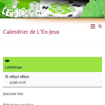
Skip
to
content
L'En-
Calendrier de L’En-Jeux
Jeux
–
ludothèque
de
Ludothèque
L'Isle
16h30-18h30
23 juin 2026
Jourdain
Jeux pour tous
Jouons
ensemble
Prêt et jeux sur place