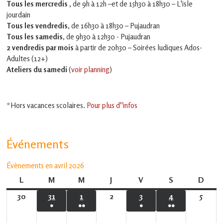
Tous les mercredis ,
de 9h à 12h –et
de 15h30 à 18h30 – L'isle
jourdain
Tous les vendredis
, de 16h30 à 18h30 – Pujaudran
Tous les samedis
, de 9h30 à 12h30 - Pujaudran
2 vendredis par mois
à partir de 20h30 – Soirées ludiques Ados-
Adultes (12+)
Ateliers du samedi
(
voir planning
)
*Hors vacances scolaires.
Pour plus d''infos
Événements
Évènements en avril 2026
L
lundi
M
mardi
M
mercredi
J
jeudi
V
vendredi
S
samedi
D
dima
30
30
31
31
1
1
2
2
3
3
4
4
5
5
●
●●
●
●●
mars
mars
avril
avril
avril
avril
avril
(1
(2
(1
(2
2026
2026
2026
2026
2026
2026
2026