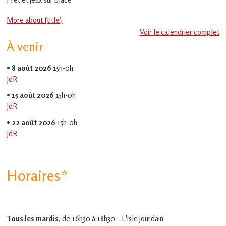
en
Gascogne
More about {title}
toulousaine
!
Voir le calendrier complet
À venir
•
8 août 2026
15h-0h
JdR
•
15 août 2026
15h-0h
JdR
•
22 août 2026
15h-0h
JdR
Horaires*
Tous les mardis,
de 16h30 à 18h30 – L'isle jourdain