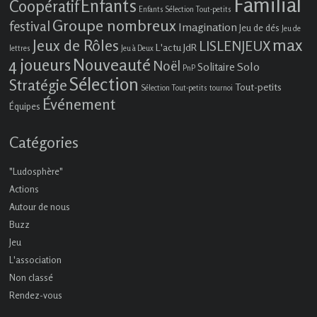
Familial
Enfants
Coopératif
Enfants Sélection Tout-petits
Groupe nombreux
festival
Imagination
Jeu de dés
Jeu de
max
Jeux de Rôles
LISLENJEUX
L'actu JdR
lettres
Jeu à Deux
4 joueurs
Nouveauté
Noël
Solo
Solitaire
PnP
Sélection
Stratégie
Tout-petits
Sélection Tout-petits
tournoi
Événement
Équipes
Catégories
"Ludosphère"
Actions
Autour de nous
Buzz
Jeu
L'association
Non classé
Rendez-vous