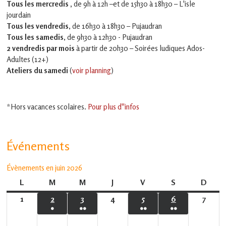
Tous les mercredis ,
de 9h à 12h –et
de 15h30 à 18h30 – L'isle
jourdain
Tous les vendredis
, de 16h30 à 18h30 – Pujaudran
Tous les samedis
, de 9h30 à 12h30 - Pujaudran
2 vendredis par mois
à partir de 20h30 – Soirées ludiques Ados-
Adultes (12+)
Ateliers du samedi
(
voir planning
)
*Hors vacances scolaires.
Pour plus d''infos
Événements
Évènements en juin 2026
L
lundi
M
mardi
M
mercredi
J
jeudi
V
vendredi
S
samedi
D
dima
1
1
2
2
3
3
4
4
5
5
6
6
7
7
●
●●
●●
●●
juin
juin
juin
juin
juin
juin
juin
(1
(2
(2
(3
2026
2026
2026
2026
2026
2026
2026