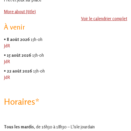
en
Gascogne
More about {title}
toulousaine
!
Voir le calendrier complet
À venir
•
8 août 2026
15h-0h
JdR
•
15 août 2026
15h-0h
JdR
•
22 août 2026
15h-0h
JdR
Horaires*
Tous les mardis,
de 16h30 à 18h30 – L'isle jourdain