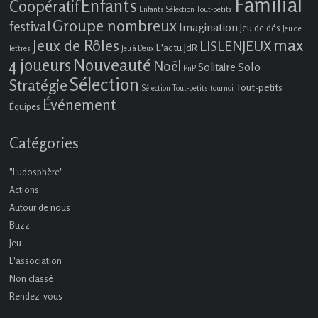
Familial
Enfants
Coopératif
Enfants Sélection Tout-petits
Groupe nombreux
festival
Imagination
Jeu de dés
Jeu de
max
Jeux de Rôles
LISLENJEUX
L'actu JdR
lettres
Jeu à Deux
4 joueurs
Nouveauté
Noël
Solo
Solitaire
PnP
Sélection
Stratégie
Tout-petits
Sélection Tout-petits
tournoi
Événement
Équipes
Catégories
"Ludosphère"
Actions
Autour de nous
Buzz
Jeu
L'association
Non classé
Rendez-vous