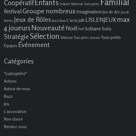
Familial
Enfants
Coopératif
Enfants Sélection Tout-petits
Groupe nombreux
festival
Imagination
Jeu de dés
Jeu de
max
Jeux de Rôles
LISLENJEUX
L'actu JdR
lettres
Jeu à Deux
4 joueurs
Nouveauté
Noël
Solo
Solitaire
PnP
Sélection
Stratégie
Tout-petits
Sélection Tout-petits
tournoi
Événement
Équipes
Catégories
"Ludosphère"
Actions
Autour de nous
Buzz
Jeu
L'association
Non classé
Rendez-vous