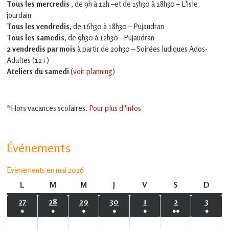
Tous les mercredis ,
de 9h à 12h –et
de 15h30 à 18h30 – L'isle
jourdain
Tous les vendredis
, de 16h30 à 18h30 – Pujaudran
Tous les samedis
, de 9h30 à 12h30 - Pujaudran
2 vendredis par mois
à partir de 20h30 – Soirées ludiques Ados-
Adultes (12+)
Ateliers du samedi
(
voir planning
)
*Hors vacances scolaires.
Pour plus d''infos
Événements
Évènements en mai 2026
L
lundi
M
mardi
M
mercredi
J
jeudi
V
vendredi
S
samedi
D
dima
27
27
28
28
29
29
30
30
1
1
2
2
3
3
●
●
●
●
●
●●
●
avril
avril
avril
avril
mai
mai
mai
(1
(1
(1
(1
(1
(2
(1
2026
2026
2026
2026
2026
2026
2026