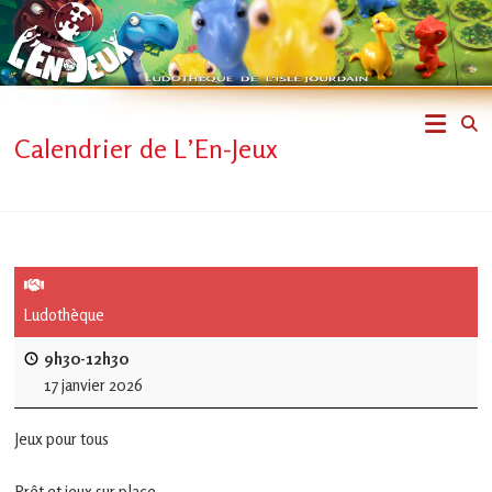
Skip
to
content
L'En-
Calendrier de L’En-Jeux
Jeux
–
ludothèque
de
Ludothèque
L'Isle
9h30-12h30
17 janvier 2026
Jourdain
Jeux pour tous
Jouons
ensemble
Prêt et jeux sur place