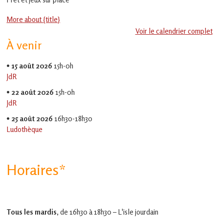
en
Gascogne
More about {title}
toulousaine
!
Voir le calendrier complet
À venir
•
15 août 2026
15h-0h
JdR
•
22 août 2026
15h-0h
JdR
•
25 août 2026
16h30-18h30
Ludothèque
Horaires*
Tous les mardis,
de 16h30 à 18h30 – L'isle jourdain