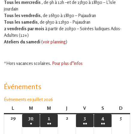
Tous les mercredis ,
de 9h à 12h –et
de 15h30 à 18h30 – L'isle
jourdain
Tous les vendredis
, de 16h30 à 18h30 – Pujaudran
Tous les samedis
, de 9h30 à 12h30 - Pujaudran
2 vendredis par mois
à partir de 20h30 – Soirées ludiques Ados-
Adultes (12+)
Ateliers du samedi
(
voir planning
)
*Hors vacances scolaires.
Pour plus d''infos
Événements
Évènements en juillet 2026
L
lundi
M
mardi
M
mercredi
J
jeudi
V
vendredi
S
samedi
D
dima
29
29
30
30
1
1
2
2
3
3
4
4
5
5
●
●●
●●
●●
juin
juin
juillet
juillet
juillet
juillet
juillet
(1
(2
(2
(3
2026
2026
2026
2026
2026
2026
2026