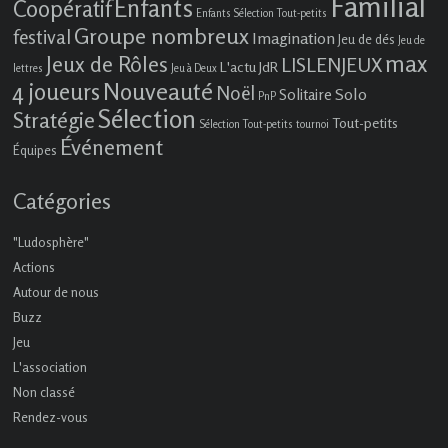
Familial
Enfants
Coopératif
Enfants Sélection Tout-petits
Groupe nombreux
festival
Imagination
Jeu de dés
Jeu de
max
Jeux de Rôles
LISLENJEUX
L'actu JdR
lettres
Jeu à Deux
4 joueurs
Nouveauté
Noël
Solo
Solitaire
PnP
Sélection
Stratégie
Tout-petits
Sélection Tout-petits
tournoi
Événement
Équipes
Catégories
"Ludosphère"
Actions
Autour de nous
Buzz
Jeu
L'association
Non classé
Rendez-vous