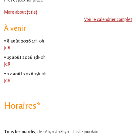
en
Gascogne
More about {title}
toulousaine
!
Voir le calendrier complet
À venir
•
8 août 2026
15h-0h
JdR
•
15 août 2026
15h-0h
JdR
•
22 août 2026
15h-0h
JdR
Horaires*
Tous les mardis,
de 16h30 à 18h30 – L'isle jourdain