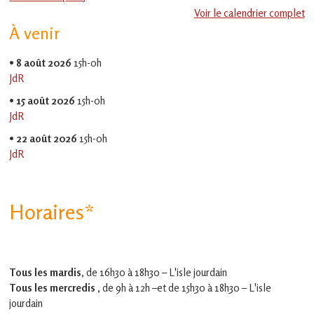
en
Voir le calendrier complet
Gascogne
À venir
toulousaine
!
•
8 août 2026
15h-0h
JdR
•
15 août 2026
15h-0h
JdR
•
22 août 2026
15h-0h
JdR
Horaires*
Tous les mardis,
de 16h30 à 18h30 – L'isle jourdain
Tous les mercredis ,
de 9h à 12h –et
de 15h30 à 18h30 – L'isle
jourdain