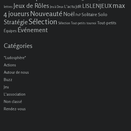
max
Jeux de Rôles
LISLENJEUX
L'actu JdR
lettres
Jeu à Deux
4 joueurs
Nouveauté
Noël
Solo
Solitaire
PnP
Sélection
Stratégie
Tout-petits
Sélection Tout-petits
tournoi
Événement
Équipes
Catégories
"Ludosphère"
Actions
Autour de nous
Buzz
Jeu
L'association
Non classé
Rendez-vous