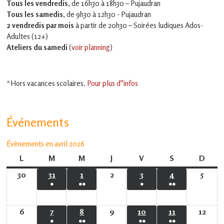
Tous les vendredis
, de 16h30 à 18h30 – Pujaudran
Tous les samedis
, de 9h30 à 12h30 - Pujaudran
2 vendredis par mois
à partir de 20h30 – Soirées ludiques Ados-
Adultes (12+)
Ateliers du samedi
(
voir planning
)
*Hors vacances scolaires.
Pour plus d''infos
Événements
Évènements en avril 2026
L
lundi
M
mardi
M
mercredi
J
jeudi
V
vendredi
S
samedi
D
dima
30
30
31
31
1
1
2
2
3
3
4
4
5
5
●
●●
●
●●
mars
mars
avril
avril
avril
avril
avril
(1
(2
(1
(2
2026
2026
2026
2026
2026
2026
2026
évènement)
évènements)
évènement)
évènements)
6
6
7
7
8
8
9
9
10
10
11
11
12
12
●
●●
●●
●●