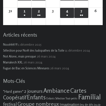
(1
(2
(2
(2
2026
2026
2026
2026
2026
2026
202
évènement)
évènements)
évènements)
évènements)
31
31
1
1
2
2
3
3
4
4
5
5
6
6
●
●●
●
●●
août
septembre
septembre
septembre
septembre
septembre
sept
(1
(2
(1
(3
2026
2026
2026
2026
2026
2026
2026
évènement)
évènements)
évènement)
évènements)
Articles récents
1 décembre 2025
Nooëëël !!!
11 décembre 2024
Sélection pour Noël des ludopathes de la Toile
26 mars 2024
Not Alone, mais presque
26 mars 2024
Marrakech XXL
26 mars 2024
Fugue de Bac en Sciences Mineures
Mots-Clés
Ambiance
Cartes
2 joueurs
"Hard gamer"
Familial
Enfants
Coopératif
Enfants Sélection Tout-petits
Groupe nombreux
festival
Imagination
Jeu de dés
Jeu de