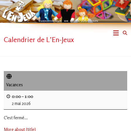
Skip
to
content
L'En-
Calendrier de L’En-Jeux
Jeux
–
ludothèque
de
Vacances
L'Isle
0:00
–
1:00
2 mai 2026
Jourdain
C'est fermé...
Jouons
ensemble
More about {title}