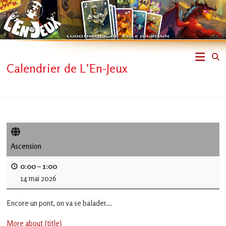
Skip
to
content
L'En-
Calendrier de L’En-Jeux
Jeux
–
ludothèque
de
Ascension
L'Isle
0:00
–
1:00
14 mai 2026
Jourdain
Encore un pont, on va se balader...
Jouons
ensemble
More about {title}