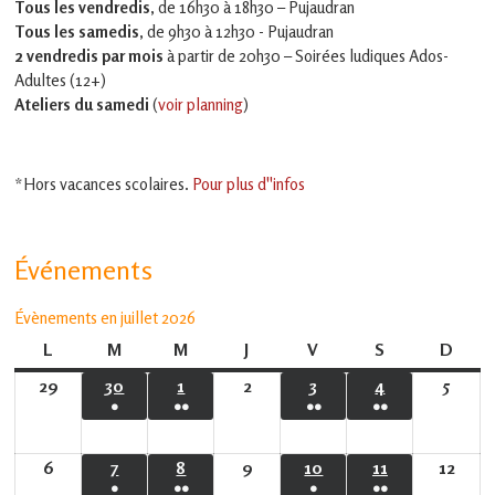
Tous les vendredis
, de 16h30 à 18h30 – Pujaudran
Tous les samedis
, de 9h30 à 12h30 - Pujaudran
2 vendredis par mois
à partir de 20h30 – Soirées ludiques Ados-
Adultes (12+)
Ateliers du samedi
(
voir planning
)
*Hors vacances scolaires.
Pour plus d''infos
Événements
Évènements en juillet 2026
L
lundi
M
mardi
M
mercredi
J
jeudi
V
vendredi
S
samedi
D
dima
29
29
30
30
1
1
2
2
3
3
4
4
5
5
●
●●
●●
●●
juin
juin
juillet
juillet
juillet
juillet
juillet
(1
(2
(2
(3
2026
2026
2026
2026
2026
2026
2026
évènement)
évènements)
évènements)
évènements)
6
6
7
7
8
8
9
9
10
10
11
11
12
12
●
●●
●
●●