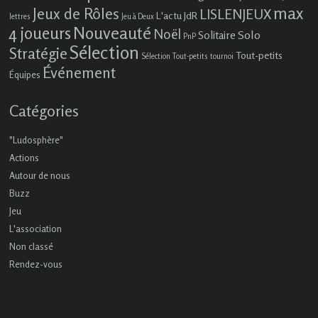
max
Jeux de Rôles
LISLENJEUX
L'actu JdR
lettres
Jeu à Deux
4 joueurs
Nouveauté
Noël
Solo
Solitaire
PnP
Sélection
Stratégie
Tout-petits
Sélection Tout-petits
tournoi
Événement
Équipes
Catégories
"Ludosphère"
Actions
Autour de nous
Buzz
Jeu
L'association
Non classé
Rendez-vous