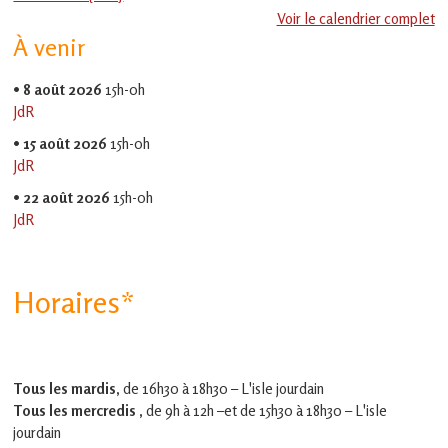
en
Voir le calendrier complet
Gascogne
À venir
toulousaine
!
•
8 août 2026
15h-0h
JdR
•
15 août 2026
15h-0h
JdR
•
22 août 2026
15h-0h
JdR
Horaires*
Tous les mardis,
de 16h30 à 18h30 – L'isle jourdain
Tous les mercredis ,
de 9h à 12h –et
de 15h30 à 18h30 – L'isle
jourdain