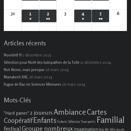
(1
(2
(2
(2
2026
2026
2026
2026
2026
2026
202
évènement)
évènements)
évènements)
évènements)
31
31
1
1
2
2
3
3
4
4
5
5
6
6
●
●●
●
●●
août
septembre
septembre
septembre
septembre
septembre
sept
(1
(2
(1
(3
2026
2026
2026
2026
2026
2026
2026
évènement)
évènements)
évènement)
évènements)
Articles récents
1 décembre 2025
Nooëëël !!!
11 décembre 2024
Sélection pour Noël des ludopathes de la Toile
26 mars 2024
Not Alone, mais presque
26 mars 2024
Marrakech XXL
26 mars 2024
Fugue de Bac en Sciences Mineures
Mots-Clés
Ambiance
Cartes
2 joueurs
"Hard gamer"
Familial
Enfants
Coopératif
Enfants Sélection Tout-petits
Groupe nombreux
festival
Imagination
Jeu de dés
Jeu de