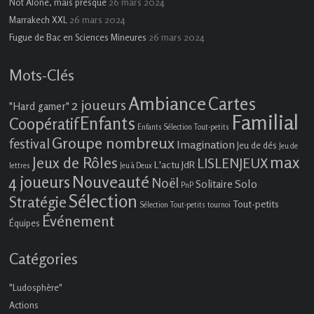
26 mars 2024
Not Alone, mais presque
26 mars 2024
Marrakech XXL
26 mars 2024
Fugue de Bac en Sciences Mineures
Mots-Clés
Ambiance
Cartes
2 joueurs
"Hard gamer"
Familial
Enfants
Coopératif
Enfants Sélection Tout-petits
Groupe nombreux
festival
Imagination
Jeu de dés
Jeu de
max
Jeux de Rôles
LISLENJEUX
L'actu JdR
lettres
Jeu à Deux
4 joueurs
Nouveauté
Noël
Solo
Solitaire
PnP
Sélection
Stratégie
Tout-petits
Sélection Tout-petits
tournoi
Événement
Équipes
Catégories
"Ludosphère"
Actions