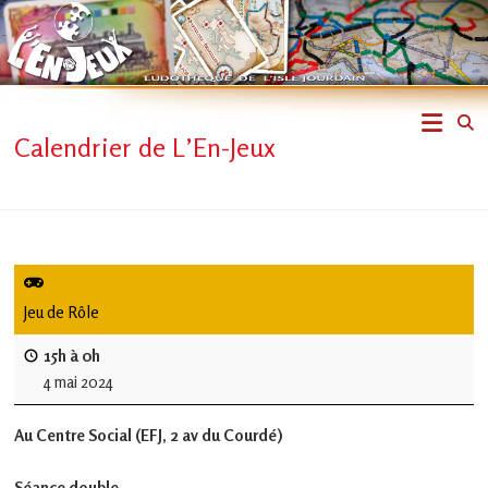
Skip
to
content
L'En-
Calendrier de L’En-Jeux
Jeux
–
ludothèque
de
Jeu de Rôle
L'Isle
15h à 0h
4 mai 2024
Jourdain
Au Centre Social (EFJ, 2 av du Courdé)
Jouons
ensemble
Séance double