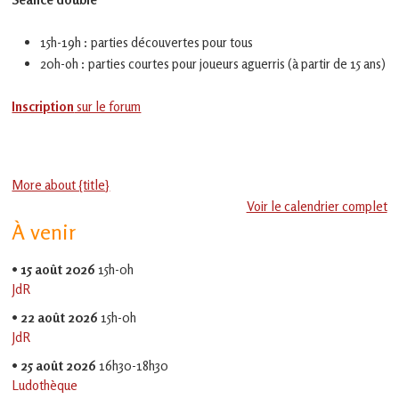
en
Gascogne
toulousaine
15h-19h : parties découvertes pour tous
!
20h-oh : parties courtes pour joueurs aguerris (à partir de 15 ans)
Inscription
sur le forum
More about {title}
Voir le calendrier complet
À venir
•
15 août 2026
15h-0h
JdR
•
22 août 2026
15h-0h
JdR
•
25 août 2026
16h30-18h30
Ludothèque