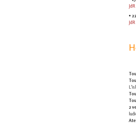
JdR
•
2
JdR
H
Tou
Tou
L'is
Tou
Tou
2 v
lud
Ate