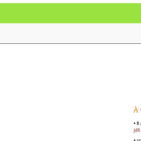
À 
•
8
JdR
•
15