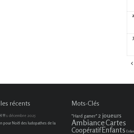
cles récents
Mots-Clés
2 joueurs
1 décembre 2025
 !!!
"Hard gamer"
Ambiance
Cartes
on pour Noël des ludopathes de la
Enfants
Coopératif
Enfan