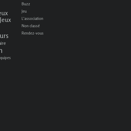
Buzz
eux
Jeu
Jeux
L'association
Non classé
Rendez-vous
urs
aire
n
quipes