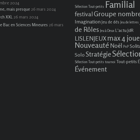
Familial
embre 2024
Sélection Tout-petits
26 mars 2024
ne, mais presque
Groupe nombr
festival
26 mars 2024
ech XXL
Imagination
Jeu de dés
Jeu de lettres
26 mars
e Bac en Sciences Mineures
de Rôles
L'actu JdR
Jeu à Deux
max 4 joue
LISLENJEUX
Nouveauté
Noël
Solit
PnP
Sélectio
Stratégie
Solo
Tout-petits
É
Sélection Tout-petits
tournoi
Événement