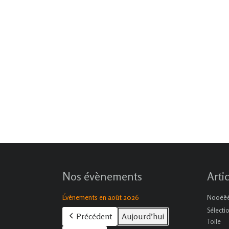
Nos évènements
Arti
Évènements en août 2026
Nooëëël
Sélecti
Précédent
Aujourd’hui
Toile