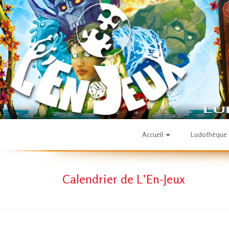
Skip
to
content
L'En-
Accueil
Ludothèque
Jeux
Calendrier de L’En-Jeux
–
ludothèque