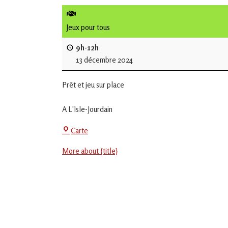
de
L'Isle
Jeux pour tous
Jourdain
9h-12h
13 décembre 2024
Jouons
ensemble
Prêt et jeu sur place
en
Gascogne
toulousaine
A L'Isle-Jourdain
!
Centre
Carte
Social
More about {title}
-
EVS
Jean
Jaurès