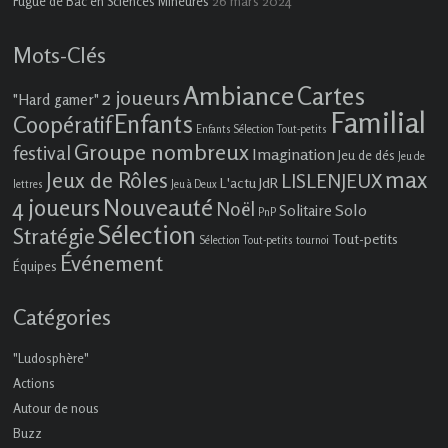
26 mars 2024
Fugue de Bac en Sciences Mineures
Mots-Clés
Ambiance
Cartes
2 joueurs
"Hard gamer"
Familial
Enfants
Coopératif
Enfants Sélection Tout-petits
Groupe nombreux
festival
Imagination
Jeu de dés
Jeu de
max
Jeux de Rôles
LISLENJEUX
L'actu JdR
lettres
Jeu à Deux
4 joueurs
Nouveauté
Noël
Solo
Solitaire
PnP
Sélection
Stratégie
Tout-petits
Sélection Tout-petits
tournoi
Événement
Équipes
Catégories
"Ludosphère"
Actions
Autour de nous
Buzz