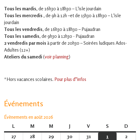
Tous les mardis,
de 16h30 à 18h30 – L'isle jourdain
Tous les mercredis ,
de 9h à 12h –et
de 15h30 à 18h30 – L'isle
jourdain
Tous les vendredis
, de 16h30 à 18h30 – Pujaudran
Tous les samedis
, de 9h30 à 12h30 - Pujaudran
2 vendredis par mois
à partir de 20h30 – Soirées ludiques Ados-
Adultes (12+)
Ateliers du samedi
(
voir planning
)
*Hors vacances scolaires.
Pour plus d''infos
Événements
Évènements en août 2026
L
lundi
M
mardi
M
mercredi
J
jeudi
V
vendredi
S
samedi
D
dima
27
27
28
28
29
29
30
30
31
31
1
1
2
2