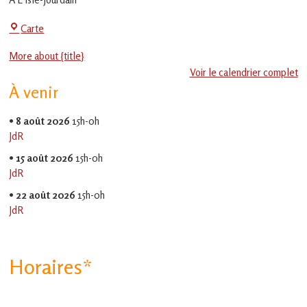
en
Gascogne
Centre
Carte
toulousaine
!
Social
More about {title}
-
Voir le calendrier complet
EVS
À venir
Jean
Jaurès
•
8 août 2026
15h-0h
JdR
•
15 août 2026
15h-0h
JdR
•
22 août 2026
15h-0h
JdR
Horaires*