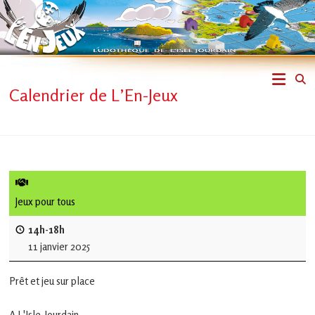
Skip
to
content
L'En-
Calendrier de L’En-Jeux
Jeux
–
ludothèque
de
Jeux pour tous
L'Isle
14h-18h
11 janvier 2025
Jourdain
Prêt et jeu sur place
Jouons
ensemble
A L'Isle-Jourdain