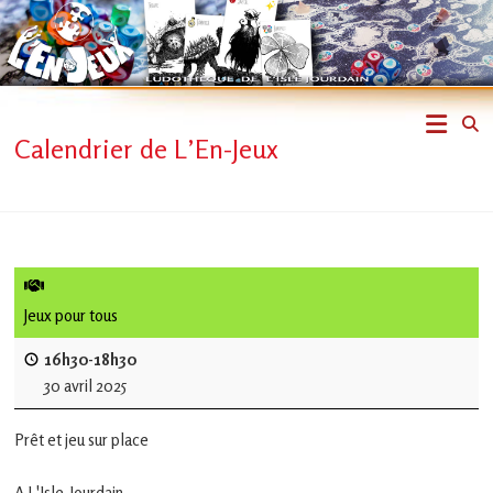
Skip
to
content
L'En-
Calendrier de L’En-Jeux
Jeux
–
ludothèque
de
Jeux pour tous
L'Isle
16h30-18h30
30 avril 2025
Jourdain
Prêt et jeu sur place
Jouons
ensemble
A L'Isle-Jourdain