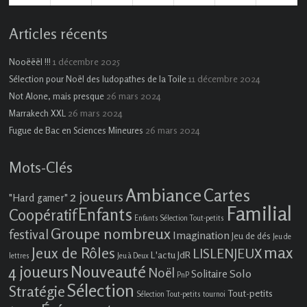
évènement)
évènements)
évènement)
évènements)
Articles récents
1 décembre 2025
Nooëëël !!!
11 décembre 2024
Sélection pour Noël des ludopathes de la Toile
26 mars 2024
Not Alone, mais presque
26 mars 2024
Marrakech XXL
26 mars 2024
Fugue de Bac en Sciences Mineures
Mots-Clés
Ambiance
Cartes
2 joueurs
"Hard gamer"
Familial
Enfants
Coopératif
Enfants Sélection Tout-petits
Groupe nombreux
festival
Imagination
Jeu de dés
Jeu de
max
Jeux de Rôles
LISLENJEUX
L'actu JdR
lettres
Jeu à Deux
4 joueurs
Nouveauté
Noël
Solo
Solitaire
PnP
Sélection
Stratégie
Tout-petits
Sélection Tout-petits
tournoi