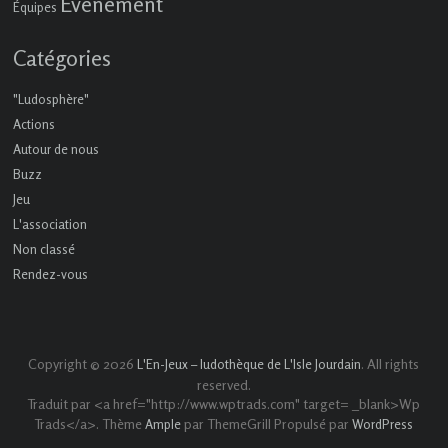
Événement
Équipes
Catégories
"Ludosphère"
Actions
Autour de nous
Buzz
Jeu
L'association
Non classé
Rendez-vous
Copyright © 2026
. All rights
L'En-Jeux – ludothèque de L'Isle Jourdain
reserved.
Traduit par <a href="http://www.wptrads.com" target= _blank>Wp
Trads</a>. Thème
par ThemeGrill Propulsé par
Ample
WordPress