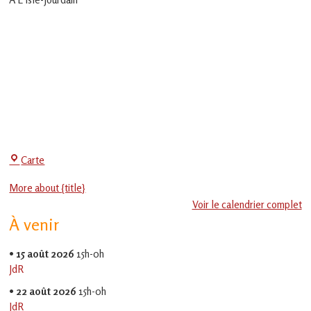
en
Gascogne
toulousaine
!
Centre
Carte
Social
More about {title}
-
Voir le calendrier complet
EVS
À venir
Jean
Jaurès
•
15 août 2026
15h-0h
JdR
•
22 août 2026
15h-0h
JdR