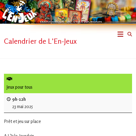
Skip
to
content
L'En-
Calendrier de L’En-Jeux
Jeux
–
ludothèque
de
Jeux pour tous
L'Isle
9h-12h
23 mai 2025
Jourdain
Prêt et jeu sur place
Jouons
ensemble
A L'Isle-Jourdain