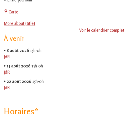
en
Gascogne
Centre
Carte
toulousaine
!
Social
More about {title}
-
Voir le calendrier complet
EVS
À venir
Jean
Jaurès
•
8 août 2026
15h-0h
JdR
•
15 août 2026
15h-0h
JdR
•
22 août 2026
15h-0h
JdR
Horaires*