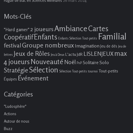
26 mars 2024
Fugue de Bac en Sciences Mineures
Mots-Clés
Ambiance
Cartes
2 joueurs
"Hard gamer"
Familial
Enfants
Coopératif
Enfants Sélection Tout-petits
Groupe nombreux
festival
Imagination
Jeu de dés
Jeu de
max
Jeux de Rôles
LISLENJEUX
L'actu JdR
lettres
Jeu à Deux
4 joueurs
Nouveauté
Noël
Solo
Solitaire
PnP
Sélection
Stratégie
Tout-petits
Sélection Tout-petits
tournoi
Événement
Équipes
Catégories
"Ludosphère"
Actions
Autour de nous
Buzz