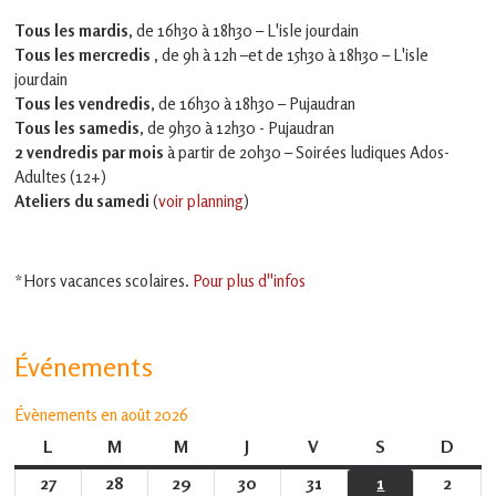
Tous les mardis,
de 16h30 à 18h30 – L'isle jourdain
Tous les mercredis ,
de 9h à 12h –et
de 15h30 à 18h30 – L'isle
jourdain
Tous les vendredis
, de 16h30 à 18h30 – Pujaudran
Tous les samedis
, de 9h30 à 12h30 - Pujaudran
2 vendredis par mois
à partir de 20h30 – Soirées ludiques Ados-
Adultes (12+)
Ateliers du samedi
(
voir planning
)
*Hors vacances scolaires.
Pour plus d''infos
Événements
Évènements en août 2026
L
lundi
M
mardi
M
mercredi
J
jeudi
V
vendredi
S
samedi
D
dima
27
27
28
28
29
29
30
30
31
31
1
1
2
2