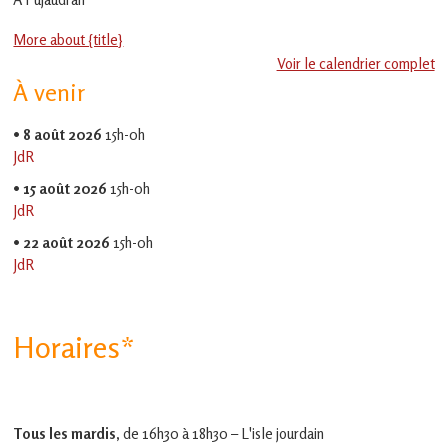
en
Gascogne
More about {title}
toulousaine
!
Voir le calendrier complet
À venir
•
8 août 2026
15h-0h
JdR
•
15 août 2026
15h-0h
JdR
•
22 août 2026
15h-0h
JdR
Horaires*
Tous les mardis,
de 16h30 à 18h30 – L'isle jourdain