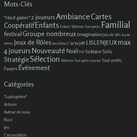
Mots-Clés
Ambiance
Cartes
2 joueurs
"Hard gamer"
Familial
Enfants
Coopératif
Enfants Sélection Tout-petits
Groupe nombreux
festival
Imagination
Jeu de dés
Jeu de
max
Jeux de Rôles
LISLENJEUX
L'actu JdR
lettres
Jeu à Deux
4 joueurs
Nouveauté
Noël
Solo
Solitaire
PnP
Sélection
Stratégie
Tout-petits
Sélection Tout-petits
tournoi
Événement
Équipes
Catégories
"Ludosphère"
Actions
Autour de nous
Buzz
Jeu
L'association