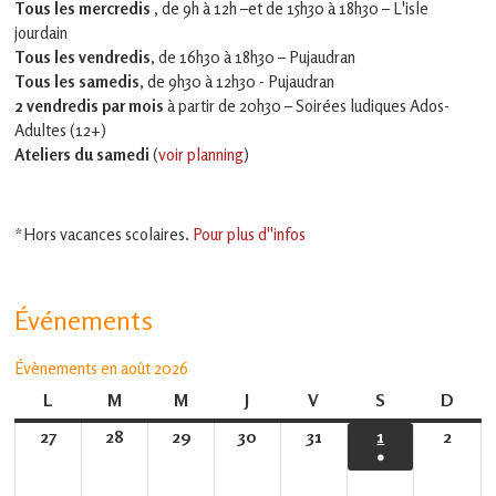
Tous les mercredis ,
de 9h à 12h –et
de 15h30 à 18h30 – L'isle
jourdain
Tous les vendredis
, de 16h30 à 18h30 – Pujaudran
Tous les samedis
, de 9h30 à 12h30 - Pujaudran
2 vendredis par mois
à partir de 20h30 – Soirées ludiques Ados-
Adultes (12+)
Ateliers du samedi
(
voir planning
)
*Hors vacances scolaires.
Pour plus d''infos
Événements
Évènements en août 2026
L
lundi
M
mardi
M
mercredi
J
jeudi
V
vendredi
S
samedi
D
dima
27
27
28
28
29
29
30
30
31
31
1
1
2
2
●
juillet
juillet
juillet
juillet
juillet
août
août
(1
2026
2026
2026
2026
2026
2026
2026