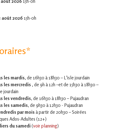
 août 2026
15h-0h
2 août 2026
15h-0h
oraires*
s les mardis,
de 16h30 à 18h30 – L'isle jourdain
s les mercredis ,
de 9h à 12h –et
de 15h30 à 18h30 –
le jourdain
s les vendredis
, de 16h30 à 18h30 – Pujaudran
s les samedis
, de 9h30 à 12h30 - Pujaudran
endredis par mois
à partir de 20h30 – Soirées
iques Ados-Adultes (12+)
liers du samedi
(
voir planning
)