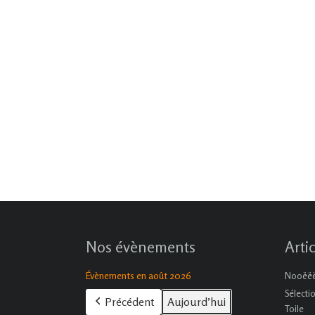
Nos évènements
Arti
Évènements en août 2026
Nooëëël
Sélecti
Précédent
Aujourd’hui
Toile