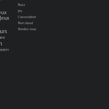
Buzz
eux
Jeu
Jeux
L'association
Non classé
Rendez-vous
urs
aire
n
quipes