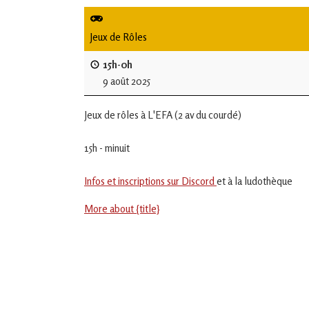
de
L'Isle
Jeux de Rôles
Jourdain
15h-0h
9 août 2025
Jouons
ensemble
Jeux de rôles à L'EFA (2 av du courdé)
en
Gascogne
toulousaine
15h - minuit
!
Infos et inscriptions sur Discord
et à la ludothèque
More about {title}