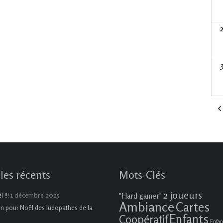
cles récents
Mots-Clés
2 joueurs
1 décembre 2025
 !!!
"Hard gamer"
Ambiance
Cartes
on pour Noël des ludopathes de la
Enfants
Coopératif
Enfan