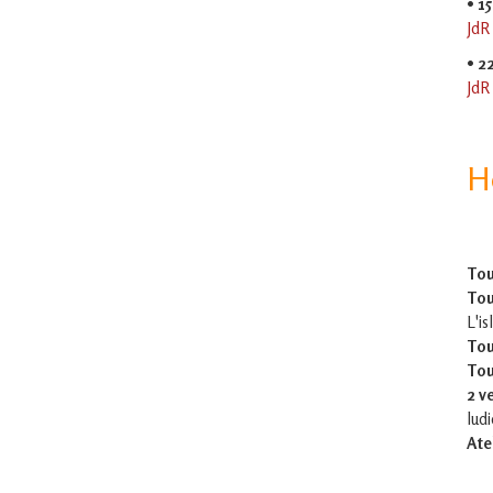
•
15
JdR
•
2
JdR
H
Tou
Tou
L'is
Tou
Tou
2 v
lud
Ate