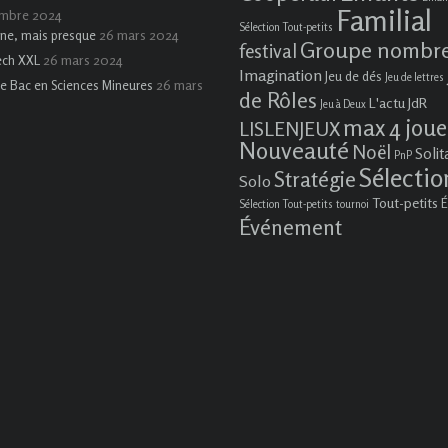
Familial
embre 2024
Sélection Tout-petits
26 mars 2024
ne, mais presque
Groupe nombr
festival
26 mars 2024
ech XXL
Imagination
Jeu de dés
Jeu de lettres
26 mars
e Bac en Sciences Mineures
de Rôles
L'actu JdR
Jeu à Deux
max 4 joue
LISLENJEUX
Nouveauté
Noël
Solit
PnP
Sélectio
Stratégie
Solo
Tout-petits
É
Sélection Tout-petits
tournoi
Événement