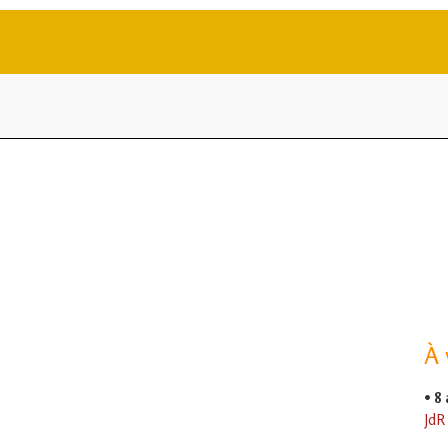
À 
•
8
JdR