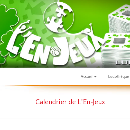
Skip
to
content
L'En-
Accueil
Ludothèque
Jeux
Calendrier de L’En-Jeux
–
ludothèque