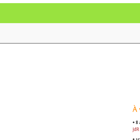
À 
•
8
JdR
•
15