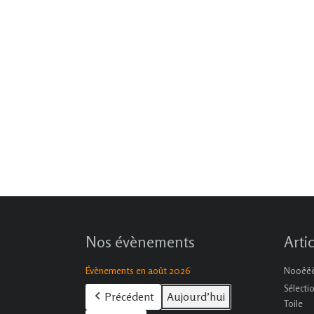
Nos évènements
Arti
Évènements en août 2026
Nooëëël
Sélecti
Précédent
Aujourd’hui
Toile