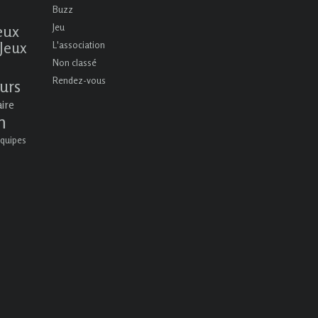
Buzz
eux
Jeu
Jeux
L'association
Non classé
Rendez-vous
urs
aire
n
quipes