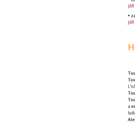
JdR
•
2
JdR
H
Tou
Tou
L'is
Tou
Tou
2 v
lud
Ate