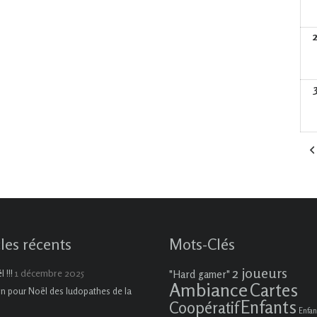
cles récents
Mots-Clés
2 joueurs
1 décembre 2025
 !!!
"Hard gamer"
Ambiance
Cartes
on pour Noël des ludopathes de la
Enfants
Coopératif
Enfan