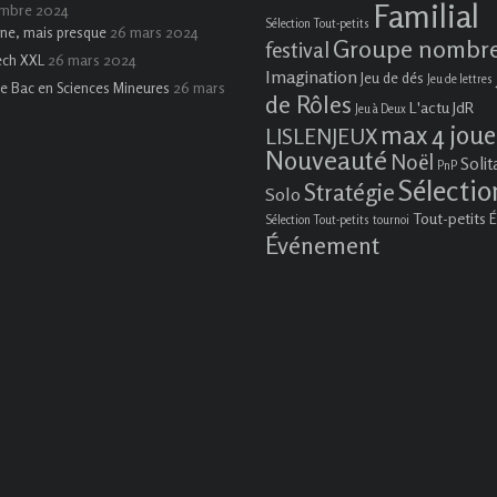
Familial
embre 2024
Sélection Tout-petits
26 mars 2024
ne, mais presque
Groupe nombr
festival
26 mars 2024
ech XXL
Imagination
Jeu de dés
Jeu de lettres
26 mars
e Bac en Sciences Mineures
de Rôles
L'actu JdR
Jeu à Deux
max 4 joue
LISLENJEUX
Nouveauté
Noël
Solit
PnP
Sélectio
Stratégie
Solo
Tout-petits
É
Sélection Tout-petits
tournoi
Événement