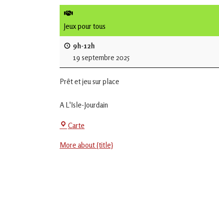
de
L'Isle
Jeux pour tous
Jourdain
9h-12h
19 septembre 2025
Jouons
ensemble
Prêt et jeu sur place
en
Gascogne
toulousaine
A L'Isle-Jourdain
!
Centre
Carte
Social
More about {title}
-
EVS
Jean
Jaurès