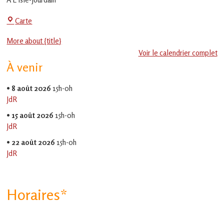
en
Gascogne
Centre
Carte
toulousaine
!
Social
More about {title}
-
Voir le calendrier complet
EVS
À venir
Jean
Jaurès
•
8 août 2026
15h-0h
JdR
•
15 août 2026
15h-0h
JdR
•
22 août 2026
15h-0h
JdR
Horaires*