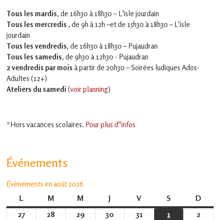
Tous les mardis,
de 16h30 à 18h30 – L'isle jourdain
Tous les mercredis ,
de 9h à 12h –et
de 15h30 à 18h30 – L'isle
jourdain
Tous les vendredis
, de 16h30 à 18h30 – Pujaudran
Tous les samedis
, de 9h30 à 12h30 - Pujaudran
2 vendredis par mois
à partir de 20h30 – Soirées ludiques Ados-
Adultes (12+)
Ateliers du samedi
(
voir planning
)
*Hors vacances scolaires.
Pour plus d''infos
Événements
Évènements en août 2026
L
lundi
M
mardi
M
mercredi
J
jeudi
V
vendredi
S
samedi
D
dima
27
27
28
28
29
29
30
30
31
31
1
1
2
2