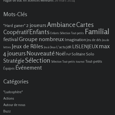
26 mars 2024
Fugue de Bac en Sciences Mineures
Mots-Clés
Ambiance
Cartes
2 joueurs
"Hard gamer"
Familial
Enfants
Coopératif
Enfants Sélection Tout-petits
Groupe nombreux
festival
Imagination
Jeu de dés
Jeu de
max
Jeux de Rôles
LISLENJEUX
L'actu JdR
lettres
Jeu à Deux
4 joueurs
Nouveauté
Noël
Solo
Solitaire
PnP
Sélection
Stratégie
Tout-petits
Sélection Tout-petits
tournoi
Événement
Équipes
Catégories
"Ludosphère"
Actions
Autour de nous
Buzz