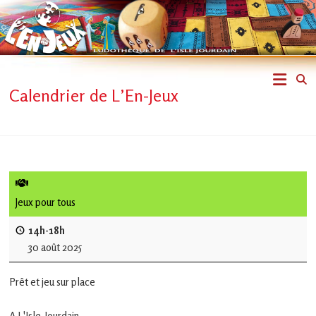
Skip
to
content
L'En-
Calendrier de L’En-Jeux
Jeux
–
ludothèque
de
Jeux pour tous
L'Isle
14h-18h
30 août 2025
Jourdain
Prêt et jeu sur place
Jouons
ensemble
A L'Isle-Jourdain