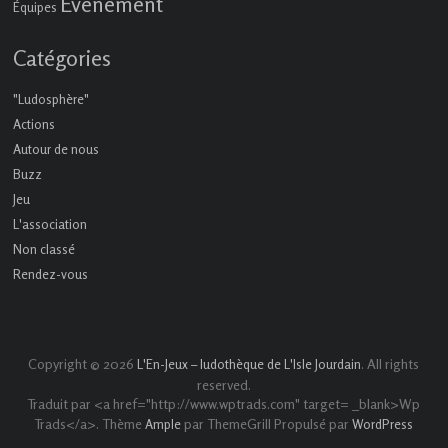
Événement
Équipes
Catégories
"Ludosphère"
Actions
Autour de nous
Buzz
Jeu
L'association
Non classé
Rendez-vous
Copyright © 2026
. All rights
L'En-Jeux – ludothèque de L'Isle Jourdain
reserved.
Traduit par <a href="http://www.wptrads.com" target= _blank>Wp
Trads</a>. Thème
par ThemeGrill Propulsé par
Ample
WordPress