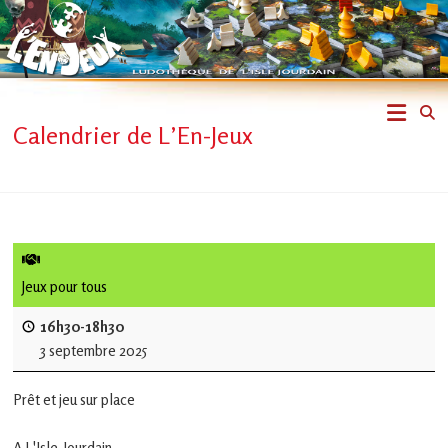
Skip
to
content
L'En-
Calendrier de L’En-Jeux
Jeux
–
ludothèque
de
Jeux pour tous
L'Isle
16h30-18h30
3 septembre 2025
Jourdain
Prêt et jeu sur place
Jouons
ensemble
A L'Isle-Jourdain