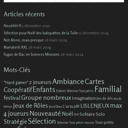
évènement)
évènements)
évènement)
évènements)
Articles récents
1 décembre 2025
Nooëëël !!!
11 décembre 2024
Sélection pour Noël des ludopathes de la Toile
26 mars 2024
Not Alone, mais presque
26 mars 2024
Marrakech XXL
26 mars 2024
Fugue de Bac en Sciences Mineures
Mots-Clés
Ambiance
Cartes
2 joueurs
"Hard gamer"
Familial
Enfants
Coopératif
Enfants Sélection Tout-petits
Groupe nombreux
festival
Imagination
Jeu de dés
Jeu de
max
Jeux de Rôles
LISLENJEUX
L'actu JdR
lettres
Jeu à Deux
4 joueurs
Nouveauté
Noël
Solo
Solitaire
PnP
Sélection
Stratégie
Tout-petits
Sélection Tout-petits
tournoi