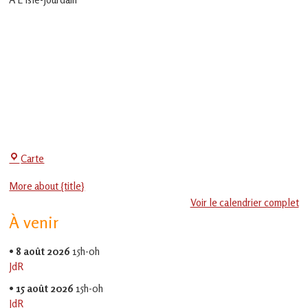
en
Gascogne
toulousaine
!
Centre
Carte
Social
More about {title}
-
Voir le calendrier complet
EVS
À venir
Jean
Jaurès
•
8 août 2026
15h-0h
JdR
•
15 août 2026
15h-0h
JdR