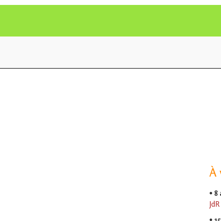
À 
•
8
JdR
•
15