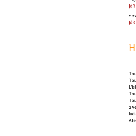
JdR
•
2
JdR
H
Tou
Tou
L'is
Tou
Tou
2 v
lud
Ate