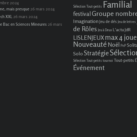
Familial
embre 2024
Sélection Tout-petits
26 mars 2024
ne, mais presque
Groupe nombr
festival
26 mars 2024
ech XXL
Imagination
Jeu de dés
Jeu de lettres
26 mars
e Bac en Sciences Mineures
de Rôles
L'actu JdR
Jeu à Deux
max 4 joue
LISLENJEUX
Nouveauté
Noël
Solit
PnP
Sélectio
Stratégie
Solo
Tout-petits
É
Sélection Tout-petits
tournoi
Événement