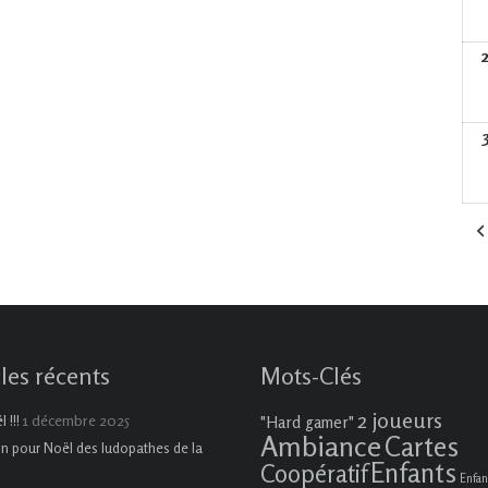
cles récents
Mots-Clés
2 joueurs
1 décembre 2025
 !!!
"Hard gamer"
Ambiance
Cartes
on pour Noël des ludopathes de la
Enfants
Coopératif
Enfan