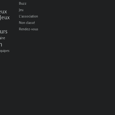
Buzz
eux
Jeu
Jeux
L'association
Non classé
Rendez-vous
urs
aire
n
quipes