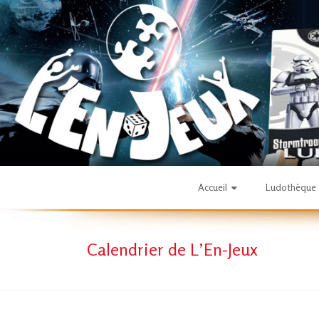
Skip
to
content
L'En-
Accueil
Ludothèque
Jeux
Calendrier de L’En-Jeux
–
ludothèque