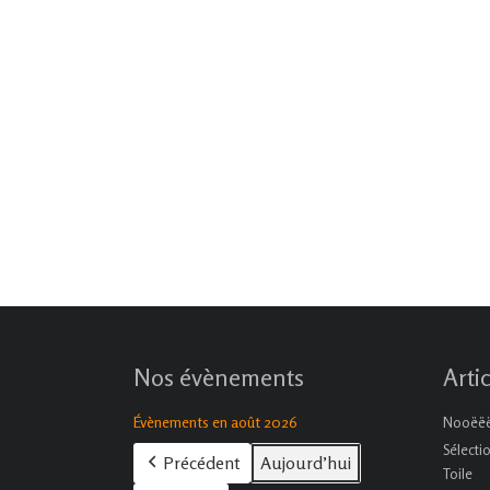
Nos évènements
Arti
Évènements en août 2026
Nooëëël
Sélecti
Précédent
Aujourd’hui
Toile