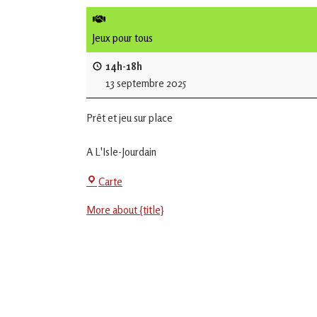
de
L'Isle
Jeux pour tous
Jourdain
14h-18h
13 septembre 2025
Jouons
ensemble
Prêt et jeu sur place
en
Gascogne
toulousaine
A L'Isle-Jourdain
!
Centre
Carte
Social
More about {title}
-
EVS
Jean
Jaurès