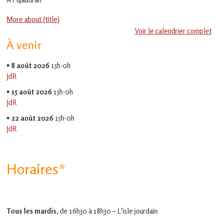
en
Gascogne
More about {title}
toulousaine
!
Voir le calendrier complet
À venir
•
8 août 2026
15h-0h
JdR
•
15 août 2026
15h-0h
JdR
•
22 août 2026
15h-0h
JdR
Horaires*
Tous les mardis,
de 16h30 à 18h30 – L'isle jourdain