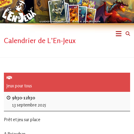
Skip
to
content
L'En-
Calendrier de L’En-Jeux
Jeux
–
ludothèque
de
Jeux pour tous
L'Isle
9h30-12h30
13 septembre 2025
Jourdain
Prêt et jeu sur place
Jouons
ensemble
A Pujaudran