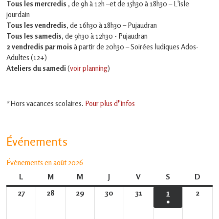
Tous les mercredis ,
de 9h à 12h –et
de 15h30 à 18h30 – L'isle
jourdain
Tous les vendredis
, de 16h30 à 18h30 – Pujaudran
Tous les samedis
, de 9h30 à 12h30 - Pujaudran
2 vendredis par mois
à partir de 20h30 – Soirées ludiques Ados-
Adultes (12+)
Ateliers du samedi
(
voir planning
)
*Hors vacances scolaires.
Pour plus d''infos
Événements
Évènements en août 2026
L
lundi
M
mardi
M
mercredi
J
jeudi
V
vendredi
S
samedi
D
dima
27
27
28
28
29
29
30
30
31
31
1
1
2
2
●
juillet
juillet
juillet
juillet
juillet
août
août
(1
2026
2026
2026
2026
2026
2026
2026