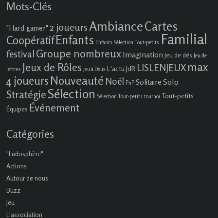
Mots-Clés
Ambiance
Cartes
2 joueurs
"Hard gamer"
Familial
Enfants
Coopératif
Enfants Sélection Tout-petits
Groupe nombreux
festival
Imagination
Jeu de dés
Jeu de
max
Jeux de Rôles
LISLENJEUX
L'actu JdR
lettres
Jeu à Deux
4 joueurs
Nouveauté
Noël
Solo
Solitaire
PnP
Sélection
Stratégie
Tout-petits
Sélection Tout-petits
tournoi
Événement
Équipes
Catégories
"Ludosphère"
Actions
Autour de nous
Buzz
Jeu
L'association