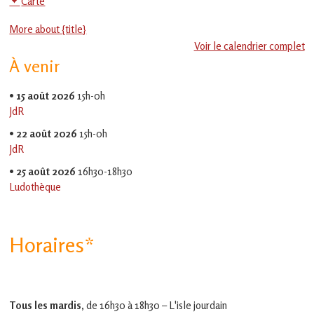
Carte
en
Social
Gascogne
More about {title}
toulousaine
-
!
Voir le calendrier complet
EVS
À venir
Jean
Jaurès
•
15 août 2026
15h-0h
JdR
•
22 août 2026
15h-0h
JdR
•
25 août 2026
16h30-18h30
Ludothèque
Horaires*
Tous les mardis,
de 16h30 à 18h30 – L'isle jourdain