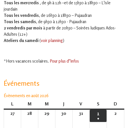
Tous les mercredis ,
de 9h à 12h –et
de 15h30 à 18h30 – L'isle
jourdain
Tous les vendredis
, de 16h30 à 18h30 – Pujaudran
Tous les samedis
, de 9h30 à 12h30 - Pujaudran
2 vendredis par mois
à partir de 20h30 – Soirées ludiques Ados-
Adultes (12+)
Ateliers du samedi
(
voir planning
)
*Hors vacances scolaires.
Pour plus d''infos
Événements
Évènements en août 2026
L
lundi
M
mardi
M
mercredi
J
jeudi
V
vendredi
S
samedi
D
dima
27
27
28
28
29
29
30
30
31
31
1
1
2
2
●
juillet
juillet
juillet
juillet
juillet
août
août
(1
2026
2026
2026
2026
2026
2026
2026