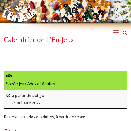
Skip
to
content
L'En-
Calendrier de L’En-Jeux
Jeux
–
ludothèque
de
Soirée Jeux Ados et Adultes
L'Isle
à partir de 20h30
24 octobre 2025
Jourdain
Réservé aux ados et adultes, à partir de 12 ans.
Jouons
ensemble
Centre