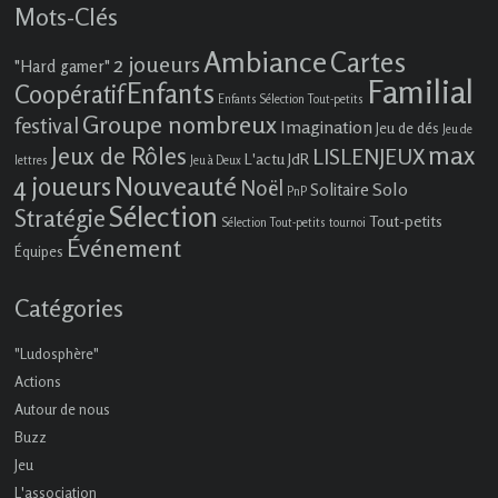
Mots-Clés
Ambiance
Cartes
2 joueurs
"Hard gamer"
Familial
Enfants
Coopératif
Enfants Sélection Tout-petits
Groupe nombreux
festival
Imagination
Jeu de dés
Jeu de
max
Jeux de Rôles
LISLENJEUX
L'actu JdR
lettres
Jeu à Deux
4 joueurs
Nouveauté
Noël
Solo
Solitaire
PnP
Sélection
Stratégie
Tout-petits
Sélection Tout-petits
tournoi
Événement
Équipes
Catégories
"Ludosphère"
Actions
Autour de nous
Buzz
Jeu
L'association