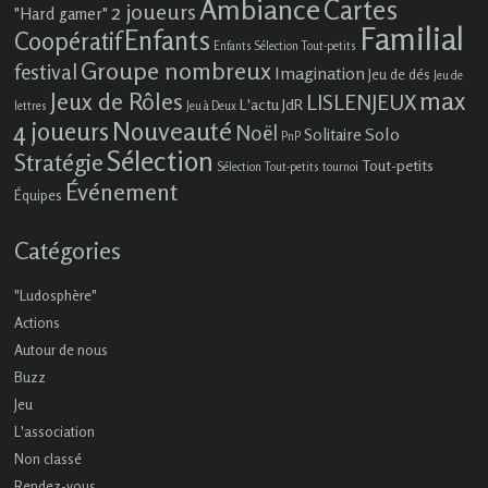
Ambiance
Cartes
2 joueurs
"Hard gamer"
Familial
Enfants
Coopératif
Enfants Sélection Tout-petits
Groupe nombreux
festival
Imagination
Jeu de dés
Jeu de
max
Jeux de Rôles
LISLENJEUX
L'actu JdR
lettres
Jeu à Deux
4 joueurs
Nouveauté
Noël
Solo
Solitaire
PnP
Sélection
Stratégie
Tout-petits
Sélection Tout-petits
tournoi
Événement
Équipes
Catégories
"Ludosphère"
Actions
Autour de nous
Buzz
Jeu
L'association
Non classé
Rendez-vous