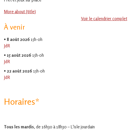
en
Gascogne
More about {title}
toulousaine
!
Voir le calendrier complet
À venir
•
8 août 2026
15h-0h
JdR
•
15 août 2026
15h-0h
JdR
•
22 août 2026
15h-0h
JdR
Horaires*
Tous les mardis,
de 16h30 à 18h30 – L'isle jourdain