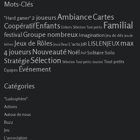
Mots-Clés
Ambiance
Cartes
2 joueurs
"Hard gamer"
Familial
Enfants
Coopératif
Enfants Sélection Tout-petits
Groupe nombreux
festival
Imagination
Jeu de dés
Jeu de
max
Jeux de Rôles
LISLENJEUX
L'actu JdR
lettres
Jeu à Deux
4 joueurs
Nouveauté
Noël
Solo
Solitaire
PnP
Sélection
Stratégie
Tout-petits
Sélection Tout-petits
tournoi
Événement
Équipes
Catégories
"Ludosphère"
Actions
Autour de nous
Buzz
Jeu
L'association