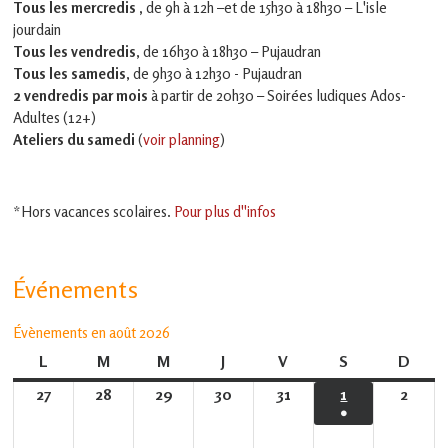
Tous les mercredis ,
de 9h à 12h –et
de 15h30 à 18h30 – L'isle
jourdain
Tous les vendredis
, de 16h30 à 18h30 – Pujaudran
Tous les samedis
, de 9h30 à 12h30 - Pujaudran
2 vendredis par mois
à partir de 20h30 – Soirées ludiques Ados-
Adultes (12+)
Ateliers du samedi
(
voir planning
)
*Hors vacances scolaires.
Pour plus d''infos
Événements
Évènements en août 2026
L
lundi
M
mardi
M
mercredi
J
jeudi
V
vendredi
S
samedi
D
dima
27
27
28
28
29
29
30
30
31
31
1
1
2
2
●
juillet
juillet
juillet
juillet
juillet
août
août
(1
2026
2026
2026
2026
2026
2026
2026