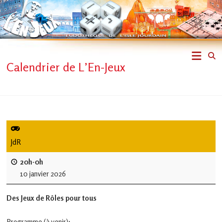
Skip
to
content
L'En-
Calendrier de L’En-Jeux
Jeux
–
ludothèque
de
JdR
L'Isle
20h-0h
10 janvier 2026
Jourdain
Des Jeux de Rôles pour tous
Jouons
ensemble
Programme (à venir):