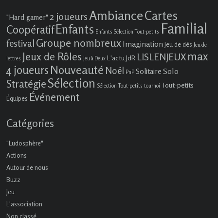
Ambiance
Cartes
2 joueurs
"Hard gamer"
Familial
Enfants
Coopératif
Enfants Sélection Tout-petits
Groupe nombreux
festival
Imagination
Jeu de dés
Jeu de
max
Jeux de Rôles
LISLENJEUX
L'actu JdR
lettres
Jeu à Deux
4 joueurs
Nouveauté
Noël
Solo
Solitaire
PnP
Sélection
Stratégie
Tout-petits
Sélection Tout-petits
tournoi
Événement
Équipes
Catégories
"Ludosphère"
Actions
Autour de nous
Buzz
Jeu
L'association
Non classé