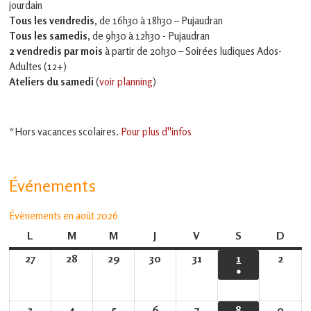
jourdain
Tous les vendredis
, de 16h30 à 18h30 – Pujaudran
Tous les samedis
, de 9h30 à 12h30 - Pujaudran
2 vendredis par mois
à partir de 20h30 – Soirées ludiques Ados-
Adultes (12+)
Ateliers du samedi
(
voir planning
)
*Hors vacances scolaires.
Pour plus d''infos
Événements
Évènements en août 2026
L
lundi
M
mardi
M
mercredi
J
jeudi
V
vendredi
S
samedi
D
dima
27
27
28
28
29
29
30
30
31
31
1
1
2
2
●
juillet
juillet
juillet
juillet
juillet
août
août
(1
2026
2026
2026
2026
2026
2026
2026
évènement)
3
3
4
4
5
5
6
6
7
7
8
8
9
9