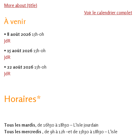
More about {title}
Thé
Voir le calendrier complet
À venir
•
8 août 2026
15h-0h
JdR
•
15 août 2026
15h-0h
JdR
•
22 août 2026
15h-0h
JdR
Horaires*
Tous les mardis,
de 16h30 à 18h30 – L'isle jourdain
Tous les mercredis ,
de 9h à 12h –et
de 15h30 à 18h30 – L'isle