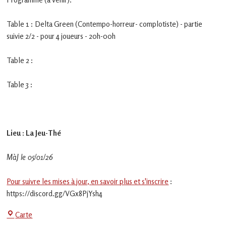
en
Gascogne
toulousaine
Table 1 : Delta Green (Contempo-horreur- complotiste) - partie
!
suivie 2/2 - pour 4 joueurs - 20h-00h
Table 2 :
Table 3 :
Lieu : La Jeu-Thé
MàJ le 05/01/26
Pour suivre les mises à jour, en savoir plus et s'inscrire
:
https://discord.gg/VGx8PjYsh4
La
Carte
Jeu-