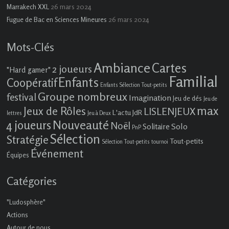
26 mars 2024
Marrakech XXL
26 mars 2024
Fugue de Bac en Sciences Mineures
Mots-Clés
Ambiance
Cartes
2 joueurs
"Hard gamer"
Familial
Enfants
Coopératif
Enfants Sélection Tout-petits
Groupe nombreux
festival
Imagination
Jeu de dés
Jeu de
max
Jeux de Rôles
LISLENJEUX
L'actu JdR
lettres
Jeu à Deux
4 joueurs
Nouveauté
Noël
Solo
Solitaire
PnP
Sélection
Stratégie
Tout-petits
Sélection Tout-petits
tournoi
Événement
Équipes
Catégories
"Ludosphère"
Actions
Autour de nous