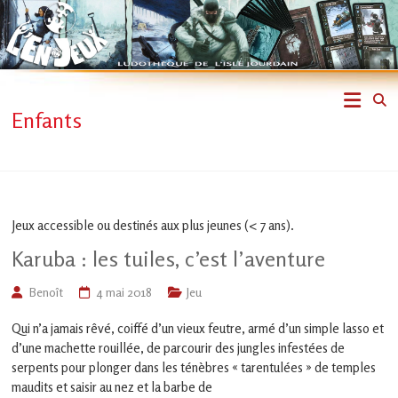
Skip
to
content
L'En-
Enfants
Jeux
–
ludothèque
Jeux accessible ou destinés aux plus jeunes (< 7 ans).
de
Karuba : les tuiles, c’est l’aventure
L'Isle
Benoît
4 mai 2018
Jeu
Qui n’a jamais rêvé, coiffé d’un vieux feutre, armé d’un simple lasso et
Jourdain
d’une machette rouillée, de parcourir des jungles infestées de
serpents pour plonger dans les ténèbres « tarentulées » de temples
Jouons
ensemble
maudits et saisir au nez et la barbe de