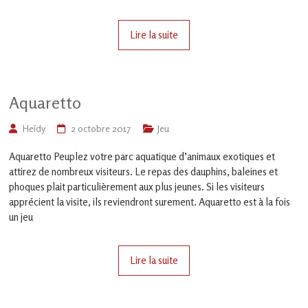
en
Gascogne
toulousaine
Lire la suite
!
Aquaretto
Heïdy
2 octobre 2017
Jeu
Aquaretto Peuplez votre parc aquatique d’animaux exotiques et
attirez de nombreux visiteurs. Le repas des dauphins, baleines et
phoques plait particulièrement aux plus jeunes. Si les visiteurs
apprécient la visite, ils reviendront surement. Aquaretto est à la fois
un jeu
Lire la suite