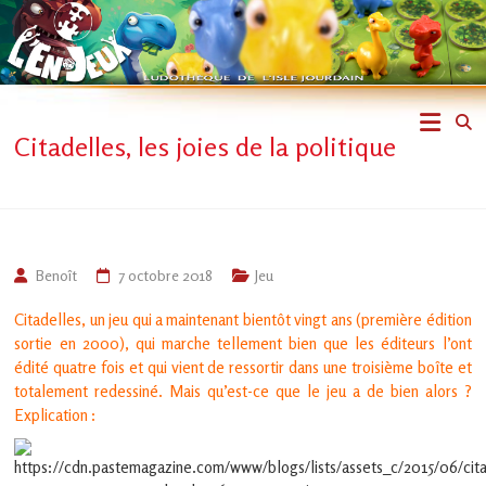
Skip
to
content
L'En-
Citadelles, les joies de la politique
Jeux
–
ludothèque
Benoît
7 octobre 2018
Jeu
de
Citadelles, un jeu qui a maintenant bientôt vingt ans (première édition
sortie en 2000), qui marche tellement bien que les éditeurs l’ont
L'Isle
édité quatre fois et qui vient de ressortir dans une troisième boîte et
totalement redessiné. Mais qu’est-ce que le jeu a de bien alors ?
Jourdain
Explication :
Jouons
ensemble