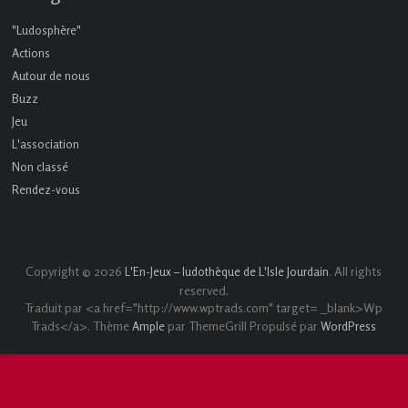
"Ludosphère"
Actions
Autour de nous
Buzz
Jeu
L'association
Non classé
Rendez-vous
Copyright © 2026
. All rights
L'En-Jeux – ludothèque de L'Isle Jourdain
reserved.
Traduit par <a href="http://www.wptrads.com" target= _blank>Wp
Trads</a>. Thème
par ThemeGrill Propulsé par
Ample
WordPress