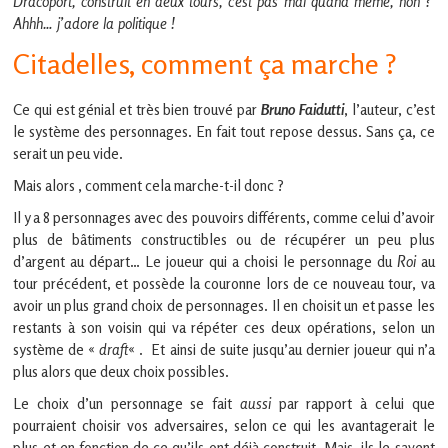
Dracoport, construit en deux tours, c’est pas mal quand même, non ?
Ahhh… j’adore la politique !
Citadelles, comment ça marche ?
Ce qui est génial et très bien trouvé par
Bruno Faidutti
, l’auteur, c’est
le système des personnages. En fait tout repose dessus. Sans ça, ce
serait un peu vide.
Mais alors , comment cela marche-t-il donc ?
Il y a 8 personnages avec des pouvoirs différents, comme celui d’avoir
plus de bâtiments constructibles ou de récupérer un peu plus
d’argent au départ… Le joueur qui a choisi le personnage du
Roi
au
tour précédent, et possède la couronne lors de ce nouveau tour, va
avoir un plus grand choix de personnages. Il en choisit un et passe les
restants à son voisin qui va répéter ces deux opérations, selon un
système de «
draft
« . Et ainsi de suite jusqu’au dernier joueur qui n’a
plus alors que deux choix possibles.
Le choix d’un personnage se fait
aussi
par rapport à celui que
pourraient choisir vos adversaires, selon ce qui les avantagerait le
plus et en fonction de ce qu’ils ont déjà construit. Mais, ils le savent