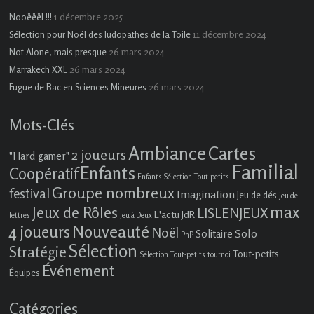
1 décembre 2025
Nooëëël !!!
11 décembre 2024
Sélection pour Noël des ludopathes de la Toile
26 mars 2024
Not Alone, mais presque
26 mars 2024
Marrakech XXL
26 mars 2024
Fugue de Bac en Sciences Mineures
Mots-Clés
Ambiance
Cartes
2 joueurs
"Hard gamer"
Familial
Enfants
Coopératif
Enfants Sélection Tout-petits
Groupe nombreux
festival
Imagination
Jeu de dés
Jeu de
max
Jeux de Rôles
LISLENJEUX
L'actu JdR
lettres
Jeu à Deux
4 joueurs
Nouveauté
Noël
Solo
Solitaire
PnP
Sélection
Stratégie
Tout-petits
Sélection Tout-petits
tournoi
Événement
Équipes
Catégories