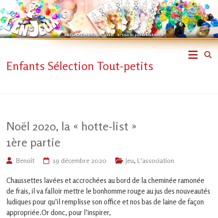
Skip
to
content
L'En-
Enfants Sélection Tout-petits
Jeux
–
ludothèque
Noël 2020, la « hotte-list »
de
1ère partie
L'Isle
Benoît
19 décembre 2020
Jeu
,
L'association
Chaussettes lavées et accrochées au bord de la cheminée ramonée
Jourdain
de frais, il va falloir mettre le bonhomme rouge au jus des nouveautés
ludiques pour qu’il remplisse son office et nos bas de laine de façon
Jouons
ensemble
appropriée.Or donc, pour l’inspirer,