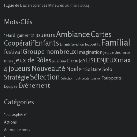
26 mars 2024
Fugue de Bac en Sciences Mineures
Mots-Clés
Ambiance
Cartes
2 joueurs
"Hard gamer"
Familial
Enfants
Coopératif
Enfants Sélection Tout-petits
Groupe nombreux
festival
Imagination
Jeu de dés
Jeu de
max
Jeux de Rôles
LISLENJEUX
L'actu JdR
lettres
Jeu à Deux
4 joueurs
Nouveauté
Noël
Solo
Solitaire
PnP
Sélection
Stratégie
Tout-petits
Sélection Tout-petits
tournoi
Événement
Équipes
Catégories
"Ludosphère"
Actions
Autour de nous