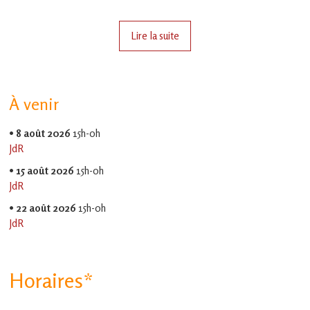
en
Gascogne
toulousaine
Lire la suite
!
À venir
•
8 août 2026
15h-0h
JdR
•
15 août 2026
15h-0h
JdR
•
22 août 2026
15h-0h
JdR
Horaires*