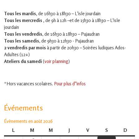
Tous les mardis,
de 16h30 à 18h30 – L'isle jourdain
Tous les mercredis ,
de 9h à 12h –et
de 15h30 à 18h30 – L'isle
jourdain
Tous les vendredis
, de 16h30 à 18h30 – Pujaudran
Tous les samedis
, de 9h30 à 12h30 - Pujaudran
2 vendredis par mois
à partir de 20h30 – Soirées ludiques Ados-
Adultes (12+)
Ateliers du samedi
(
voir planning
)
*Hors vacances scolaires.
Pour plus d''infos
Événements
Évènements en août 2026
L
lundi
M
mardi
M
mercredi
J
jeudi
V
vendredi
S
samedi
D
dima