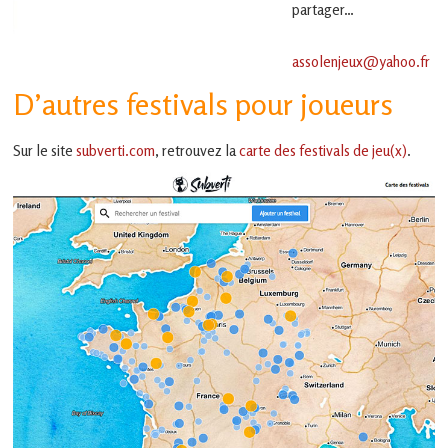
partager…
assolenjeux@yahoo.fr
D’autres festivals pour joueurs
Sur le site
subverti.com
, retrouvez la
carte des festivals de jeu(x)
.