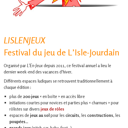
en
Gascogne
toulousaine
!
LISLENJEUX
Festival du jeu de L’Isle-Jourdain
Organisé par
L’En-Jeux
depuis 2011, ce festival annuel a lieu le
dernier week-end des vacances d’hiver.
Différents espaces ludiques se retrouvent traditionnellement à
chaque édition :
plus de
200 jeux
« en boîte » en accès libre
initiations courtes pour novices et parties plus « charnues » pour
rôlistes sur divers
jeux de rôles
espaces de
jeux au sol
pour les
circuits
, les
constructions
, les
poupées
…
grands jeux
(pitch-car, baby-foot…)