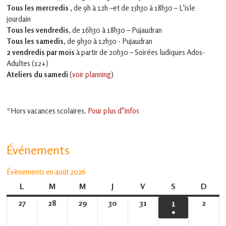
Tous les mercredis ,
de 9h à 12h –et
de 15h30 à 18h30 – L'isle
jourdain
Tous les vendredis
, de 16h30 à 18h30 – Pujaudran
Tous les samedis
, de 9h30 à 12h30 - Pujaudran
2 vendredis par mois
à partir de 20h30 – Soirées ludiques Ados-
Adultes (12+)
Ateliers du samedi
(
voir planning
)
*Hors vacances scolaires.
Pour plus d''infos
Événements
Évènements en août 2026
L
lundi
M
mardi
M
mercredi
J
jeudi
V
vendredi
S
samedi
D
dima
27
27
28
28
29
29
30
30
31
31
1
1
2
2
●
juillet
juillet
juillet
juillet
juillet
août
août
(1