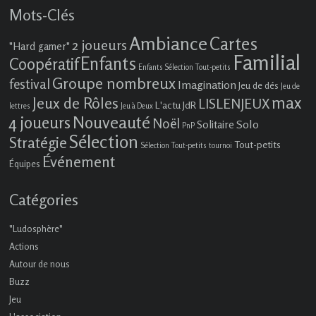
Mots-Clés
Ambiance
Cartes
2 joueurs
"Hard gamer"
Familial
Enfants
Coopératif
Enfants Sélection Tout-petits
Groupe nombreux
festival
Imagination
Jeu de dés
Jeu de
max
Jeux de Rôles
LISLENJEUX
L'actu JdR
lettres
Jeu à Deux
4 joueurs
Nouveauté
Noël
Solo
Solitaire
PnP
Sélection
Stratégie
Tout-petits
Sélection Tout-petits
tournoi
Événement
Équipes
Catégories
"Ludosphère"
Actions
Autour de nous
Buzz
Jeu