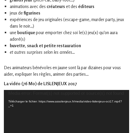
animations avec des
créateurs
et des
éditeurs
jeux de
figurines
expériences de jeu originales (escape-game, murder party, jeux
dans le noir…)
une
boutique
pour emporter chez soi le(s) jeu(x) qu’on aura
adoré(s)
buvette, snack et petite restauration
et autres surprises selon les années…
Des animateurs bénévoles en jaune sont là par dizaines pour vous
aider, expliquer les règles, animer des parties…
La vidéo (76 Mo) de LISLENJEUX 2017
Lecteur
Media error: Format(s) not supported or source(s) not found
vidéo
Télécharger le fichier: https://www.assolenjeux.fr/media/video-lislenjeux-oct17.mp4?
_=1