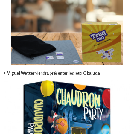
•
Miguel Wetter
viendra présenter les jeux
Okaluda