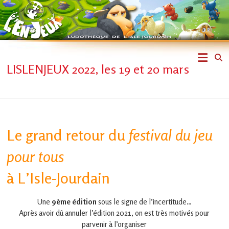
Skip
to
content
L'En-
LISLENJEUX 2022, les 19 et 20 mars
Jeux
–
ludothèque
Le grand retour du
festival du jeu
de
pour tous
L'Isle
à L’Isle-Jourdain
Jourdain
Une
9ème édition
sous le signe de l’incertitude…
Jouons
Après avoir dû annuler l’édition 2021, on est très motivés pour
ensemble
parvenir à l’organiser