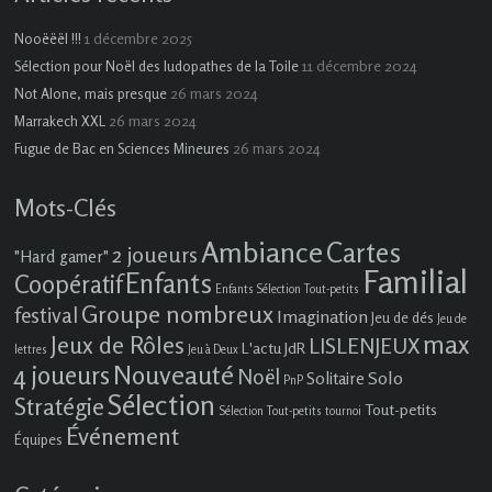
1 décembre 2025
Nooëëël !!!
11 décembre 2024
Sélection pour Noël des ludopathes de la Toile
26 mars 2024
Not Alone, mais presque
26 mars 2024
Marrakech XXL
26 mars 2024
Fugue de Bac en Sciences Mineures
Mots-Clés
Ambiance
Cartes
2 joueurs
"Hard gamer"
Familial
Enfants
Coopératif
Enfants Sélection Tout-petits
Groupe nombreux
festival
Imagination
Jeu de dés
Jeu de
max
Jeux de Rôles
LISLENJEUX
L'actu JdR
lettres
Jeu à Deux
4 joueurs
Nouveauté
Noël
Solo
Solitaire
PnP
Sélection
Stratégie
Tout-petits
Sélection Tout-petits
tournoi
Événement
Équipes