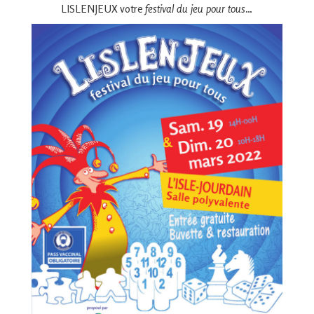
en
LISLENJEUX votre
festival du jeu pour tous
…
Gascogne
toulousaine
!