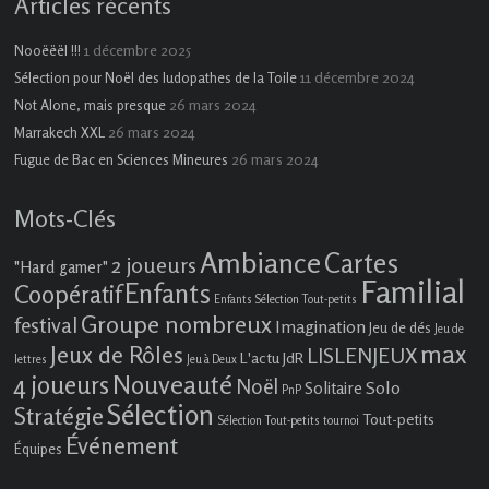
Articles récents
1 décembre 2025
Nooëëël !!!
11 décembre 2024
Sélection pour Noël des ludopathes de la Toile
26 mars 2024
Not Alone, mais presque
26 mars 2024
Marrakech XXL
26 mars 2024
Fugue de Bac en Sciences Mineures
Mots-Clés
Ambiance
Cartes
2 joueurs
"Hard gamer"
Familial
Enfants
Coopératif
Enfants Sélection Tout-petits
Groupe nombreux
festival
Imagination
Jeu de dés
Jeu de
max
Jeux de Rôles
LISLENJEUX
L'actu JdR
lettres
Jeu à Deux
4 joueurs
Nouveauté
Noël
Solo
Solitaire
PnP
Sélection
Stratégie
Tout-petits
Sélection Tout-petits
tournoi
Événement
Équipes