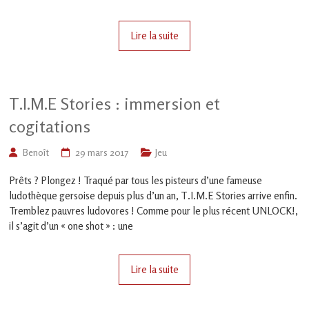
en
Gascogne
toulousaine
Lire la suite
!
T.I.M.E Stories : immersion et
cogitations
Benoît
29 mars 2017
Jeu
Prêts ? Plongez ! Traqué par tous les pisteurs d’une fameuse
ludothèque gersoise depuis plus d’un an, T.I.M.E Stories arrive enfin.
Tremblez pauvres ludovores ! Comme pour le plus récent UNLOCK!,
il s’agit d’un « one shot » : une
Lire la suite