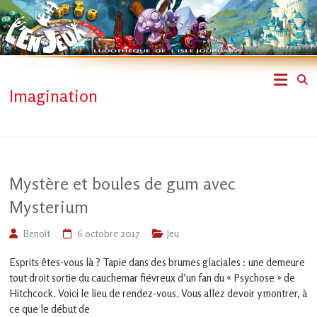
Skip
to
content
L'En-
Imagination
Jeux
–
ludothèque
Mystère et boules de gum avec
de
Mysterium
L'Isle
Benoît
6 octobre 2017
Jeu
Esprits êtes-vous là ? Tapie dans des brumes glaciales : une demeure
Jourdain
tout droit sortie du cauchemar fiévreux d’un fan du « Psychose » de
Hitchcock. Voici le lieu de rendez-vous. Vous allez devoir y montrer, à
Jouons
ensemble
ce que le début de