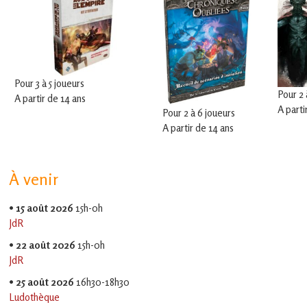
Pour 3 à 5 joueurs
Pour 2 
A partir de 14 ans
A parti
Pour 2 à 6 joueurs
A partir de 14 ans
À venir
•
15 août 2026
15h-0h
JdR
•
22 août 2026
15h-0h
JdR
•
25 août 2026
16h30-18h30
Ludothèque