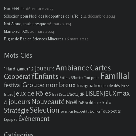
1 décembre 2025
Nooëëël !!!
11 décembre 2024
Sélection pour Noël des ludopathes de la Toile
26 mars 2024
Not Alone, mais presque
26 mars 2024
Marrakech XXL
26 mars 2024
Fugue de Bac en Sciences Mineures
Mots-Clés
Ambiance
Cartes
2 joueurs
"Hard gamer"
Familial
Enfants
Coopératif
Enfants Sélection Tout-petits
Groupe nombreux
festival
Imagination
Jeu de dés
Jeu de
max
Jeux de Rôles
LISLENJEUX
L'actu JdR
lettres
Jeu à Deux
4 joueurs
Nouveauté
Noël
Solo
Solitaire
PnP
Sélection
Stratégie
Tout-petits
Sélection Tout-petits
tournoi
Événement
Équipes
Catégories