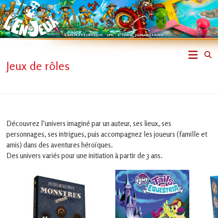
Skip
to
content
L'En-
Jeux de rôles
Jeux
–
ludothèque
Découvrez l’univers imaginé par un auteur, ses lieux, ses
personnages, ses intrigues, puis accompagnez les joueurs (famille et
de
amis) dans des aventures héroïques.
Des univers variés pour une initiation à partir de 3 ans.
L'Isle
Jourdain
Jouons
ensemble