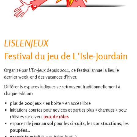
en
Gascogne
toulousaine
!
LISLENJEUX
Festival du jeu de L’Isle-Jourdain
Organisé par
L’En-Jeux
depuis 2011, ce festival annuel a lieu le
dernier week-end des vacances d’hiver.
Différents espaces ludiques se retrouvent traditionnellement à
chaque édition :
plus de
200 jeux
« en boîte » en accès libre
initiations courtes pour novices et parties plus « charnues » pour
rôlistes sur divers
jeux de rôles
espaces de
jeux au sol
pour les
circuits
, les
constructions
, les
poupées
…
grands jeux
(pitch-car, baby-foot…)