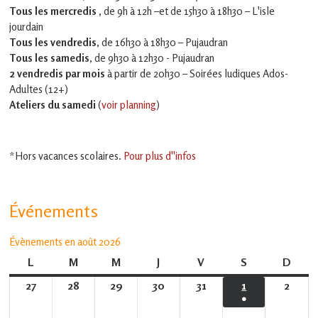
Tous les mercredis ,
de 9h à 12h –et
de 15h30 à 18h30 – L'isle
jourdain
Tous les vendredis
, de 16h30 à 18h30 – Pujaudran
Tous les samedis
, de 9h30 à 12h30 - Pujaudran
2 vendredis par mois
à partir de 20h30 – Soirées ludiques Ados-
Adultes (12+)
Ateliers du samedi
(
voir planning
)
*Hors vacances scolaires.
Pour plus d''infos
Événements
Évènements en août 2026
L
lundi
M
mardi
M
mercredi
J
jeudi
V
vendredi
S
samedi
D
dima
27
27
28
28
29
29
30
30
31
31
1
1
2
2
●
juillet
juillet
juillet
juillet
juillet
août
août
(1