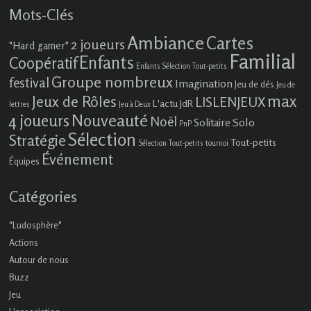
Mots-Clés
Ambiance
Cartes
2 joueurs
"Hard gamer"
Familial
Enfants
Coopératif
Enfants Sélection Tout-petits
Groupe nombreux
festival
Imagination
Jeu de dés
Jeu de
max
Jeux de Rôles
LISLENJEUX
L'actu JdR
lettres
Jeu à Deux
4 joueurs
Nouveauté
Noël
Solo
Solitaire
PnP
Sélection
Stratégie
Tout-petits
Sélection Tout-petits
tournoi
Événement
Équipes
Catégories
"Ludosphère"
Actions
Autour de nous
Buzz
Jeu