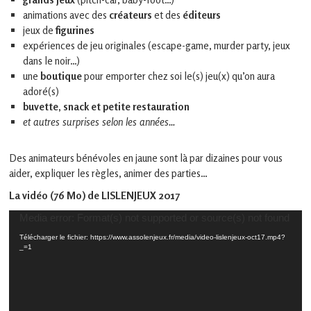
animations avec des
créateurs
et des
éditeurs
jeux de
figurines
expériences de jeu originales (escape-game, murder party, jeux
dans le noir…)
une
boutique
pour emporter chez soi le(s) jeu(x) qu’on aura
adoré(s)
buvette, snack et petite restauration
et autres surprises selon les années…
Des animateurs bénévoles en jaune sont là par dizaines pour vous
aider, expliquer les règles, animer des parties…
La vidéo (76 Mo) de LISLENJEUX 2017
Lecteur
Media error: Format(s) not supported or source(s) not found
vidéo
Télécharger le fichier: https://www.assolenjeux.fr/media/video-lislenjeux-oct17.mp4?
_=1