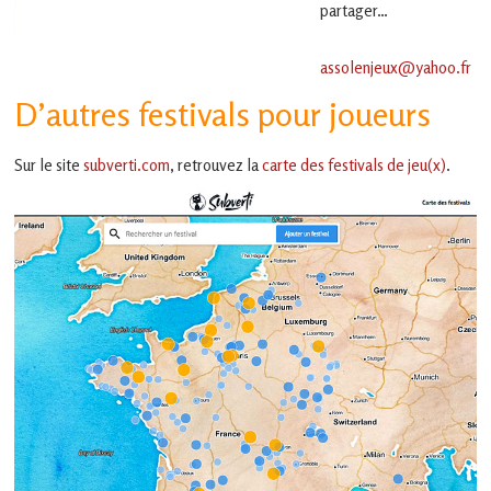
partager…
assolenjeux@yahoo.fr
D’autres festivals pour joueurs
Sur le site
subverti.com
, retrouvez la
carte des festivals de jeu(x)
.