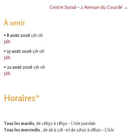
en
Centre Social – 2 Avenue du Courdé
→
Gascogne
toulousaine
!
À venir
•
8 août 2026
15h-0h
JdR
•
15 août 2026
15h-0h
JdR
•
22 août 2026
15h-0h
JdR
Horaires*
Tous les mardis,
de 16h30 à 18h30 – L'isle jourdain
Tous les mercredis ,
de 9h à 12h –et
de 15h30 à 18h30 – L'isle