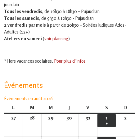
jourdain
Tous les vendredis
, de 16h30 à 18h30 – Pujaudran
Tous les samedis
, de 9h30 à 12h30 - Pujaudran
2 vendredis par mois
à partir de 20h30 – Soirées ludiques Ados-
Adultes (12+)
Ateliers du samedi
(
voir planning
)
*Hors vacances scolaires.
Pour plus d''infos
Événements
Évènements en août 2026
L
lundi
M
mardi
M
mercredi
J
jeudi
V
vendredi
S
samedi
D
dima
27
27
28
28
29
29
30
30
31
31
1
1
2
2
●
juillet
juillet
juillet
juillet
juillet
août
août
(1
2026
2026
2026
2026
2026
2026
2026
évènement)