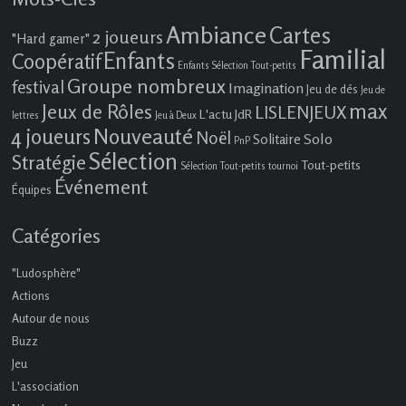
Ambiance
Cartes
2 joueurs
"Hard gamer"
Familial
Enfants
Coopératif
Enfants Sélection Tout-petits
Groupe nombreux
festival
Imagination
Jeu de dés
Jeu de
max
Jeux de Rôles
LISLENJEUX
L'actu JdR
lettres
Jeu à Deux
4 joueurs
Nouveauté
Noël
Solo
Solitaire
PnP
Sélection
Stratégie
Tout-petits
Sélection Tout-petits
tournoi
Événement
Équipes
Catégories
"Ludosphère"
Actions
Autour de nous
Buzz
Jeu
L'association