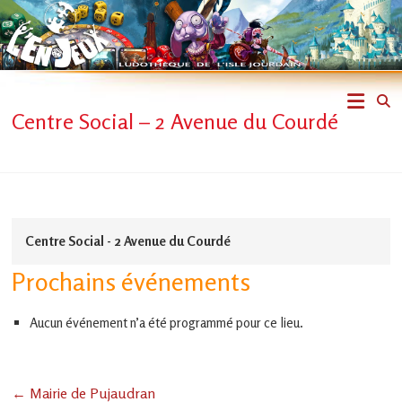
Skip
to
content
L'En-
Centre Social – 2 Avenue du Courdé
Jeux
–
ludothèque
Centre Social - 2 Avenue du Courdé
de
Prochains événements
L'Isle
Aucun événement n’a été programmé pour ce lieu.
Jourdain
Jouons
ensemble
←
Mairie de Pujaudran